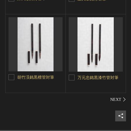
胡竹渓銘黒檀管対筆
万元忠銘黒漆竹管対筆
シェ