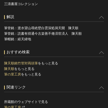
三清書屋コレクション
解説
筆管銘：渡水望山尋絶壁白雲深処洞天開 陳天順
筆管銘：読書有得通今古楽善不倦済世済人 陳天順
筆帽銘：経天緯地
おすすめ検索
陳天順銘竹管対両頭筆
をもっと見る
陳天順
をもっと見る
筆の里工房
をもっと見る
関連リンク
所蔵館のウェブサイトで見る
筆の里工房