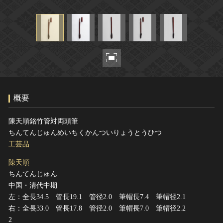
ヘルプ
このサイトについて
世界遺産
関連サイトリンク
無形文化遺産
サイトマップ
動画で見る無形の文化財
サイトのご意見はこちら
概要
文化遺産データベース
国指定文化財等データベース
陳天順銘竹管対両頭筆
ちんてんじゅんめいちくかんついりょうとうひつ
工芸品
陳天順
ちんてんじゅん
中国・清代中期
左：全長34.5 管長19.1 管径2.0 筆帽長7.4 筆帽径2.1
右：全長33.0 管長17.8 管径2.0 筆帽長7.0 筆帽径2.2
2