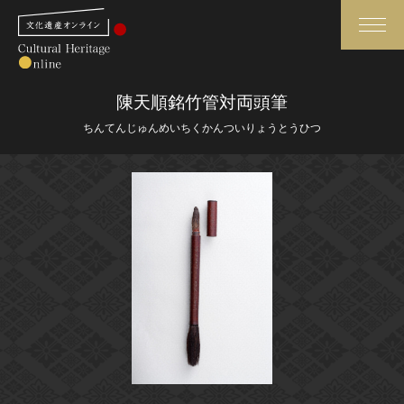
検索
陳天順銘竹管対両頭筆
ちんてんじゅんめいちくかんついりょうとうひつ
さらに詳細検索
さらに詳細検索
トップ
媒体資料・関連記事等
作品一覧
博物館、美術館の皆さまへ
カテゴリで見る
文化庁よりご挨拶
世界遺産と無形文化遺産
今月のみどころ
全国の美術館・博物館
お知らせ一覧