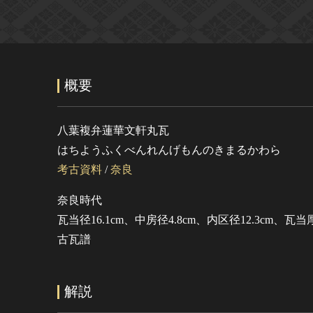
概要
八葉複弁蓮華文軒丸瓦
はちようふくべんれんげもんのきまるかわら
考古資料
/
奈良
奈良時代
瓦当径16.1cm、中房径4.8cm、内区径12.3cm、瓦当厚
古瓦譜
解説