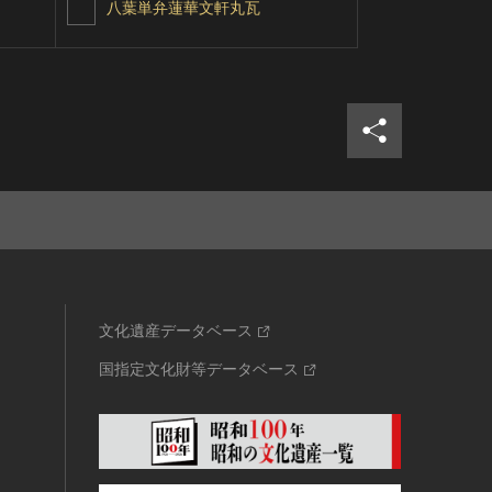
八葉単弁蓮華文軒丸瓦
八葉単弁蓮
シェア
ツイ
文化遺産データベース
国指定文化財等データベース