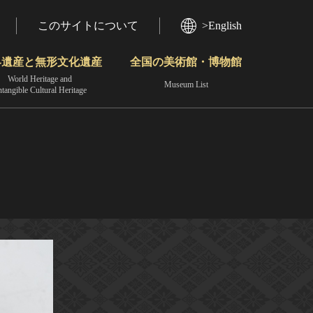
このサイトについて
>English
界遺産と無形文化遺産
全国の美術館・博物館
World Heritage and
Museum List
ntangible Cultural Heritage
今月のみどころ
動画で見る無形の文化財
地域から見る