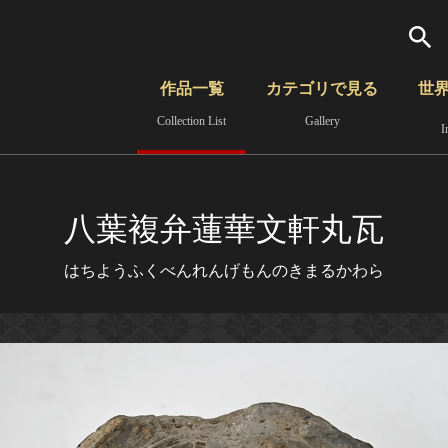
検索
作品一覧
カテゴリで見る
世
Collection List
Gallery
I
さらに詳細検索
覧
時代から見る
無形文化遺産
分野から見る
八葉複弁蓮華文軒丸瓦
はちようふくべんれんげもんのきまるかわら