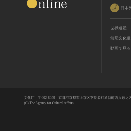
日本
世界遺産
無形文化遺
動画で見る
文化庁 〒602-8959 京都府京都市上京区下長者町通新町西入藪之内
(C) The Agency for Cultural Affairs