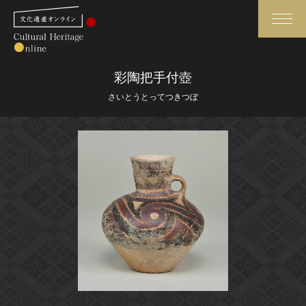
検索
彩陶把手付壺
さいとうとってつきつぼ
さらに詳細検索
さらに詳細検索
トップ
媒体資料・関連記事等
作品一覧
博物館、美術館の皆さまへ
カテゴリで見る
文化庁よりご挨拶
世界遺産と無形文化遺産
今月のみどころ
全国の美術館・博物館
お知らせ一覧