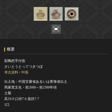
ヘルプ
このサイトについて
世界遺産
関連サイトリンク
無形文化遺産
サイトマップ
動画で見る無形の文化財
サイトのご意見はこちら
概要
文化遺産データベース
国指定文化財等データベース
彩陶把手付壺
さいとうとってつきつぼ
考古資料
/
中国
出土地：中国甘粛省あるいは青海省出土
馬家窯文化・前2600～前2300年頃
土製
高19.0 口径7.6 底径7.7
1口