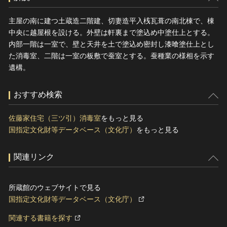
主屋の南に建つ土蔵造二階建、切妻造平入桟瓦葺の南北棟で、棟
中央に越屋根を設ける。外壁は軒裏まで塗込め中塗仕上とする。
内部一階は一室で、壁と天井を土で塗込め密封し漆喰塗仕上とし
た消毒室、二階は一室の板敷で蚕室とする。蚕種業の様相を示す
遺構。
おすすめ検索
佐藤家住宅（三ツ引）消毒室
をもっと見る
国指定文化財等データベース（文化庁）
をもっと見る
関連リンク
所蔵館のウェブサイトで見る
国指定文化財等データベース（文化庁）
関連する書籍を探す