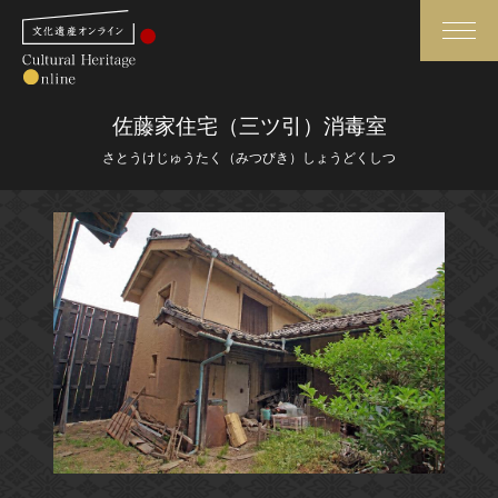
検索
佐藤家住宅（三ツ引）消毒室
さとうけじゅうたく（みつびき）しょうどくしつ
さらに詳細検索
さらに詳細検索
トップ
媒体資料・関連記事等
作品一覧
博物館、美術館の皆さまへ
カテゴリで見る
文化庁よりご挨拶
世界遺産と無形文化遺産
今月のみどころ
全国の美術館・博物館
お知らせ一覧