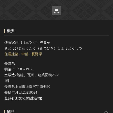
ヘルプ
このサイトについて
世界遺産
関連サイトリンク
無形文化遺産
サイトマップ
動画で見る無形の文化財
概要
サイトのご意見はこちら
佐藤家住宅（三ツ引）消毒室
さとうけじゅうたく（みつびき）しょうどくしつ
文化遺産データベース
住居建築
/
中部
/
長野県
国指定文化財等データベース
長野県
明治／1898～1912
土蔵造2階建、瓦葺、建築面積23㎡
1棟
長野県上田市上塩尻字南側90
登録年月日:20210624
登録有形文化財(建造物)
解説