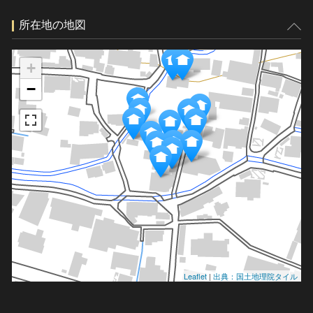
所在地の地図
+
−
Leaflet
|
出典：国土地理院タイル