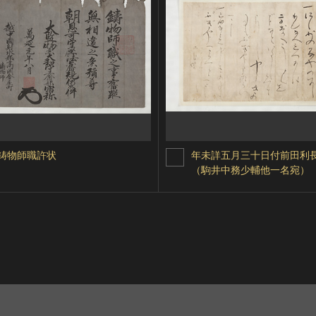
鋳物師職許状
年未詳五月三十日付前田利
（駒井中務少輔他一名宛）