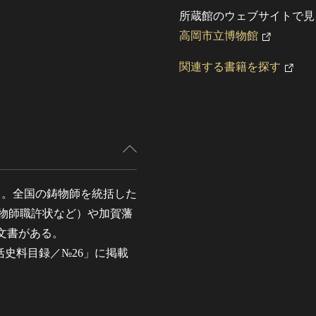
所蔵館のウェブサイトで見
高岡市立博物館
関連する書籍を探す
）。全国の鋳物師を統括した
鋳物師職許状など）や加賀藩
文書がある。
史料目録／№26」に掲載