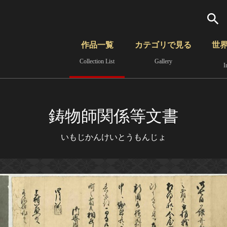
検索
作品一覧
カテゴリで見る
世
Collection List
Gallery
I
さらに詳細検索
覧
時代から見る
無形文化遺産
分野から見る
鋳物師関係等文書
いもじかんけいとうもんじょ