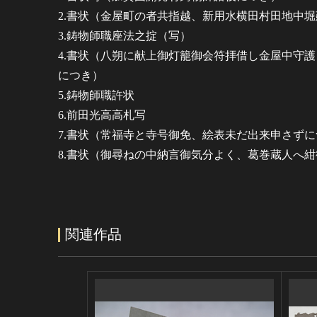
2.書状（金屋町の者共指越、新用水横田村田地中
3.鋳物師職座法之掟（写）
4.書状（八朔に献上御灯籠御会符拝借し金屋中守
につき）
5.鋳物師職許状
6.前田光高高札写
7.書状（常福寺と寺号御免、絵表未だ出来申さず
8.書状（御尋ねの中納言御気分よく、葛巻蔵人へ
関連作品