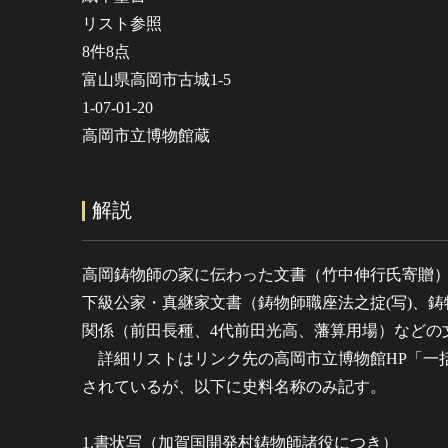
リスト参照
8件8点
富山県高岡市古城1-5
1-07-01-20
高岡市立博物館蔵
解説
高岡鋳物師の家に伝わった文書（竹中伸行氏寄贈
下級公家・真継家文書（鋳物師職座法之掟(写)、
関係（前田長種、4代前田光高、藩算用場）などの
詳細リストはリンク先の高岡市立博物館HP「一括
されているが、以下に史料名称のみ記す。
1.書状写（加賀国開発村鋳物師諸役につき）