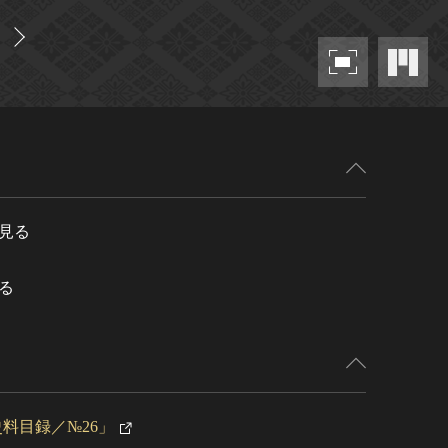
見る
る
料目録／№26」