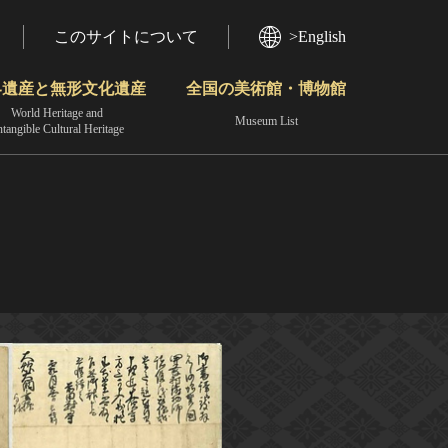
このサイトについて
>English
界遺産と無形文化遺産
全国の美術館・博物館
World Heritage and
Museum List
ntangible Cultural Heritage
今月のみどころ
動画で見る無形の文化財
地域から見る