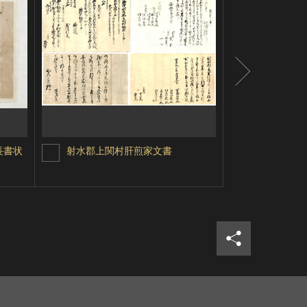
長書状
射水郡上関村肝煎家文書
高岡町附足
シェア
ツイ