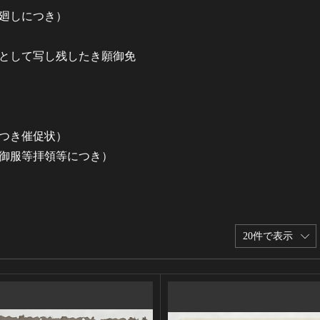
堀廻しにつき）
護として写し残したき願御免
につき催促状）
紺御服等拝領等につき）
20件で表示