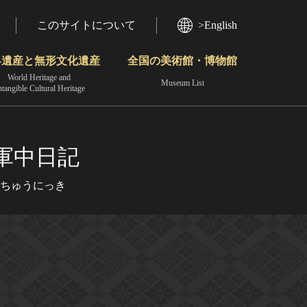
このサイトについて
>English
界遺産と無形文化遺産
全国の美術館・博物館
World Heritage and
Museum List
ntangible Cultural Heritage
今月のみどころ
動画で見る無形の文化財
地域から見る
軍中日記
ちゅうにっき