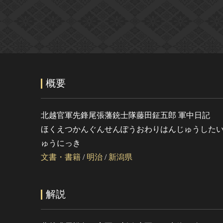
概要
北越官軍先鋒尾張藩銃士隊藤田鉦五郎 軍中日記
ほくえつかんぐんせんぽうおわりはんじゅうした
ゅうにっき
文書・書籍
/
明治
/
新潟県
解説