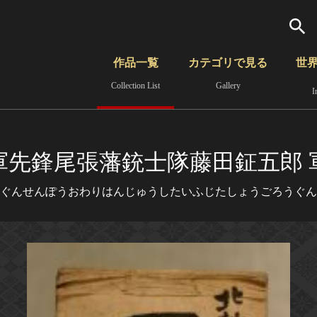
検索
作品一覧
カテゴリで見る
世
Collection List
Gallery
I
さらに詳細検索
覧
時代から見る
無形文化遺産
分野から見る
軍先鋒尾張藩銃士隊藤田鉦五郎 
ぐんせんぽうおわりはんじゅうしたいふじたしょうごろうぐん