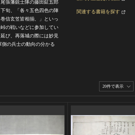
、尾張藩銃士隊の藤田鉦五郎
月下旬、「各々五色四色の陣
関連する書籍を探す
鉢巻信玄笠皆相揃、」といっ
榎峠の戦いなどに参加してい
ち延び、再落城の際には妙見
軍側の兵士の動向の分かる
20件で表示