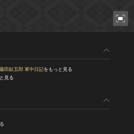
藤田鉦五郎 軍中日記
をもっと見る
と見る
る