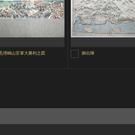
毛理嶋山官軍大勝利之図
御出陣