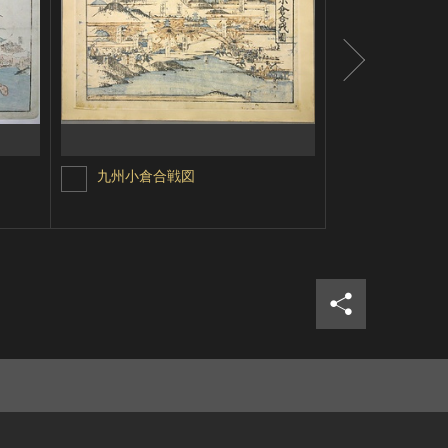
九州小倉合戦図
振武隊石州
シェア
ツイ