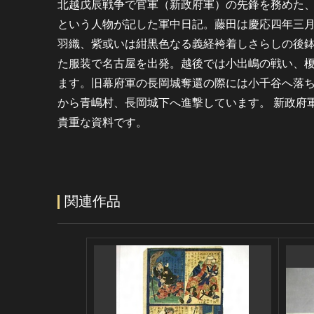
北越戊辰戦争で官軍（新政府軍）の先鋒を務めた
という人物が記した軍中日記。藤田は慶応四年三
羽織、紫或いは紺黒色なる義経袴着しさらしの後
た服装で名古屋を出発。越後では小出嶋の戦い、
ます。旧幕府軍の長岡城奪還の際には小千谷へ落
から青嶋村、長岡城下へ進撃しています。 新政府
貴重な資料です。
関連作品