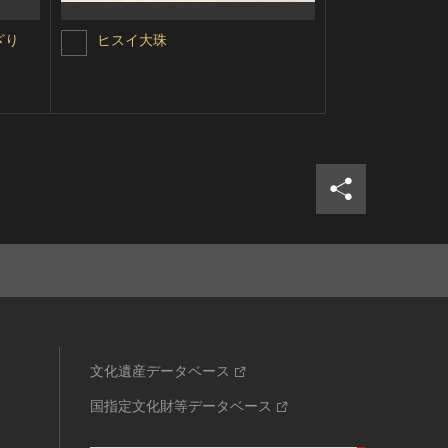
ざり
ヒスイ大珠
（伝）西野
製勾玉・ヒ
玉・ガラス
シェア
ツイ
文化遺産データベース
国指定文化財等データベース