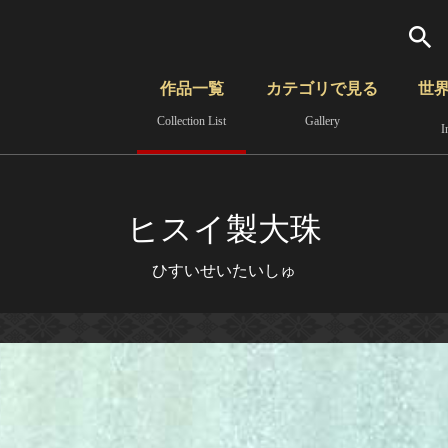
検索
作品一覧
カテゴリで見る
世
Collection List
Gallery
I
さらに詳細検索
覧
時代から見る
無形文化遺産
分野から見る
ヒスイ製大珠
ひすいせいたいしゅ