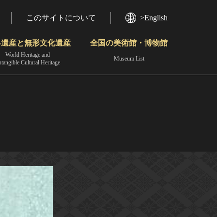
このサイトについて
>English
界遺産と無形文化遺産
全国の美術館・博物館
World Heritage and
Museum List
ntangible Cultural Heritage
今月のみどころ
動画で見る無形の文化財
地域から見る