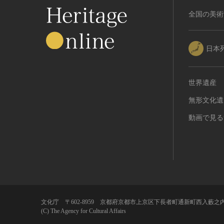
全国の美術
日本
世界遺産
無形文化遺
動画で見る
文化庁 〒602-8959 京都府京都市上京区下長者町通新町西入藪之内
(C) The Agency for Cultural Affairs