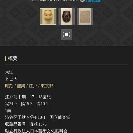
ヘルプ
このサイトについて
世界遺産
関連サイトリンク
無形文化遺産
サイトマップ
動画で見る無形の文化財
サイトのご意見はこちら
概要
文化遺産データベース
国指定文化財等データベース
東江
とごう
彫刻
/
能楽
/
江戸
/
東京都
江戸前中期・17～18世紀
縦21.9 幅15.5 高10.1
1面
渋谷区千駄ヶ谷4-18-1 国立能楽堂
収蔵品番号 花柳1375
独立行政法人日本芸術文化振興会