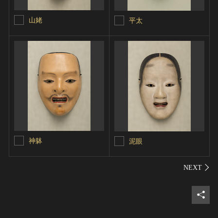
山姥
平太
神躰
泥眼
シェ