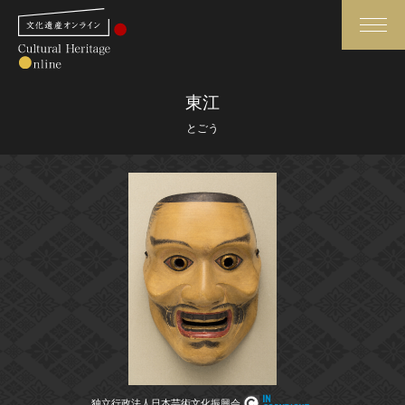
検索
東江
とごう
さらに詳細検索
さらに詳細検索
トップ
媒体資料・関連記事等
作品一覧
博物館、美術館の皆さまへ
カテゴリで見る
文化庁よりご挨拶
世界遺産と無形文化遺産
今月のみどころ
全国の美術館・博物館
お知らせ一覧
独立行政法人日本芸術文化振興会
独立行政法人日本芸術文化振興会