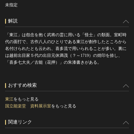
未指定
解説
「東江」は怨念を抱く武将の霊に用いる「怪士」の類面。室町時
代の面打で、古作八人のひとりである東江が創作したところから
名付けられたとも云われ、喜多流で用いられることが多い。裏に
は越前出目家５代の出目元休満茂（？～1719）の焼印を捺し、
「喜多七大夫／古能（花押）」の朱漆書きがある。
おすすめ検索
東江
をもっと見る
国立能楽堂 資料展示室
をもっと見る
関連リンク