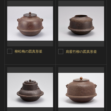
柳松梅の図真形釜
肩霰竹柳の図真形釜