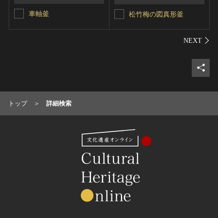
車軸釜
松竹梅の図真形釜
シェ
トップ
詳細検索