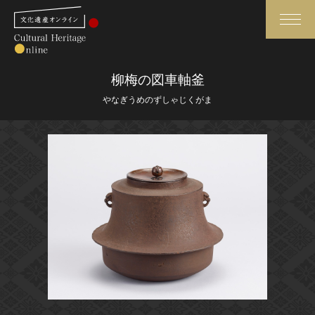
検索
柳梅の図車軸釜
やなぎうめのずしゃじくがま
さらに詳細検索
さらに詳細検索
トップ
媒体資料・関連記事等
作品一覧
博物館、美術館の皆さまへ
カテゴリで見る
文化庁よりご挨拶
世界遺産と無形文化遺産
今月のみどころ
全国の美術館・博物館
お知らせ一覧