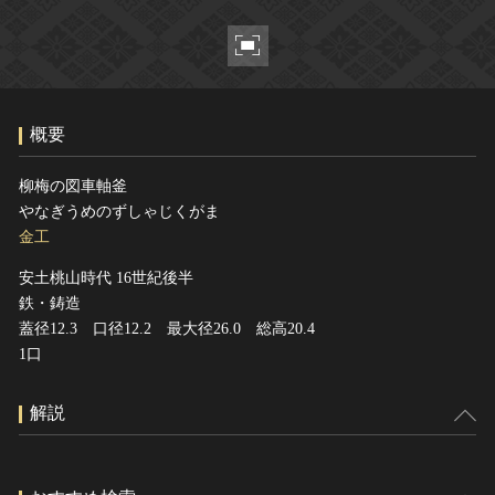
ヘルプ
このサイトについて
世界遺産
関連サイトリンク
無形文化遺産
サイトマップ
動画で見る無形の文化財
概要
サイトのご意見はこちら
柳梅の図車軸釜
やなぎうめのずしゃじくがま
文化遺産データベース
金工
国指定文化財等データベース
安土桃山時代 16世紀後半
鉄・鋳造
蓋径12.3 口径12.2 最大径26.0 総高20.4
1口
解説