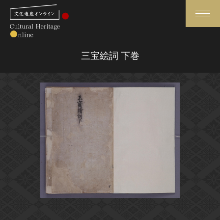
検索
三宝絵詞 下巻
さらに詳細検索
さらに詳細検索
トップ
媒体資料・関連記事等
作品一覧
博物館、美術館の皆さまへ
カテゴリで見る
文化庁よりご挨拶
世界遺産と無形文化遺産
今月のみどころ
全国の美術館・博物館
お知らせ一覧