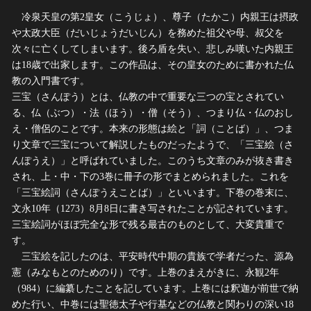
冷泉天皇の第2皇女（こうじょ）、尊子（たかこ）内親王は摂政
や太政大臣（だいじょうだいじん）を務めた祖父や母、叔父を
次々に亡くしてしまいます。後ろ盾を失い、悲しみ嘆いた内親王
は18歳で出家します。この作品は、その皇女のために書かれた仏
教の入門書です。
三宝（さんぽう）とは、仏教の中で重要な三つの宝とされてい
る、仏（ぶつ）・法（ほう）・僧（そう）、つまり仏・仏のおし
え・僧侶のことです。本来の形態は絵と「詞（ことば）」、つま
り文章で三宝について解説したものだったようで、「三宝絵（さ
んぽうえ）」と呼ばれていました。このうち文章のみが抜き書き
され、上・中・下の3巻に冊子の形でまとめられました。これを
「三宝絵詞（さんぽうえことば）」といいます。下巻の巻末に、
文永10年（1273）8月8日に書き写されたことが記されています。
三宝絵詞がほぼ完全な形で残る最古のものとして、大変貴重で
す。
三宝絵を記したのは、平安時代中期の貴族で学者だった、源為
憲（みなもとのためのり）です。上巻のまえがきに、永観2年
（984）に編纂したことを記しています。上巻には釈迦が前世で納
めた行い、中巻には聖徳太子や行基などの仏教と関わりの深い18