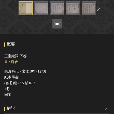
ヘルプ
このサイトについて
世界遺産
関連サイトリンク
無形文化遺産
サイトマップ
動画で見る無形の文化財
サイトのご意見はこちら
概要
文化遺産データベース
三宝絵詞 下巻
国指定文化財等データベース
書
/
鎌倉
鎌倉時代・文永10年(1273)
紙本墨書
(各冊)縦27.5 横16.7
1冊
国宝
解説