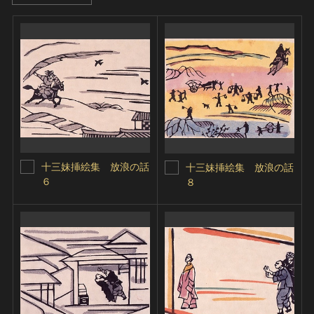
十三妹挿絵集 放浪の話
十三妹挿絵集 放浪の話
６
８