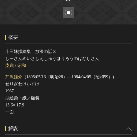
ヘルプ
このサイトについて
世界遺産
関連サイトリンク
無形文化遺産
サイトマップ
動画で見る無形の文化財
概要
サイトのご意見はこちら
十三妹挿絵集 放浪の話３
しーさんめいさしえしゅうほうろうのはなしさん
文化遺産データベース
染織
/
昭和
国指定文化財等データベース
芹沢銈介
(1895/05/13（明治28）―1984/04/05（昭和59）)
せりざわけいすけ
1967
型絵染・紙／額装
13.6× 17.9
一面
解説