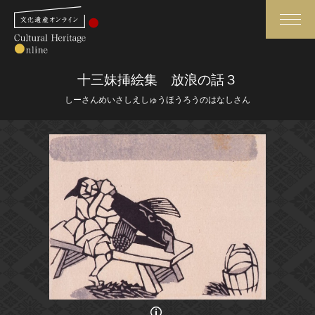
検索
十三妹挿絵集 放浪の話３
しーさんめいさしえしゅうほうろうのはなしさん
さらに詳細検索
さらに詳細検索
トップ
媒体資料・関連記事等
作品一覧
博物館、美術館の皆さまへ
カテゴリで見る
文化庁よりご挨拶
世界遺産と無形文化遺産
今月のみどころ
全国の美術館・博物館
お知らせ一覧
画像の利用条件等に関しては、登録館へお問い合わせください。