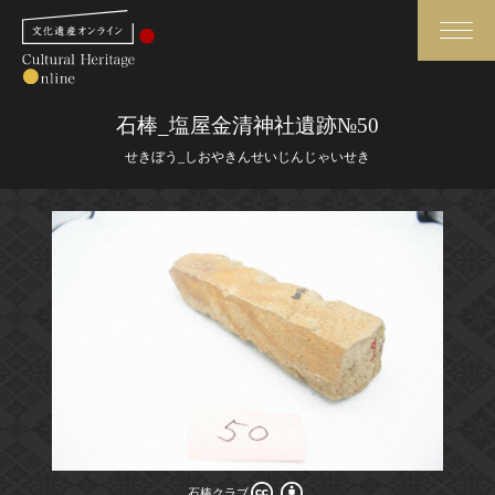
検索
石棒_塩屋金清神社遺跡№50
せきぼう_しおやきんせいじんじゃいせき
さらに詳細検索
さらに詳細検索
トップ
媒体資料・関連記事等
作品一覧
博物館、美術館の皆さまへ
カテゴリで見る
文化庁よりご挨拶
世界遺産と無形文化遺産
今月のみどころ
全国の美術館・博物館
お知らせ一覧
石棒クラブ
石棒クラブ