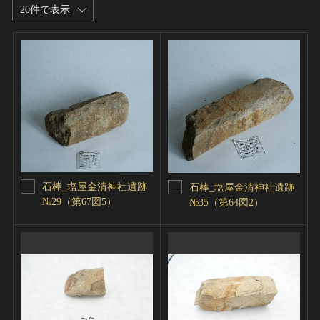
20件で表示
石棒_塩屋金清神社遺跡
石棒_塩屋金清神社遺跡
№29（第67図5）
№35（第64図2）