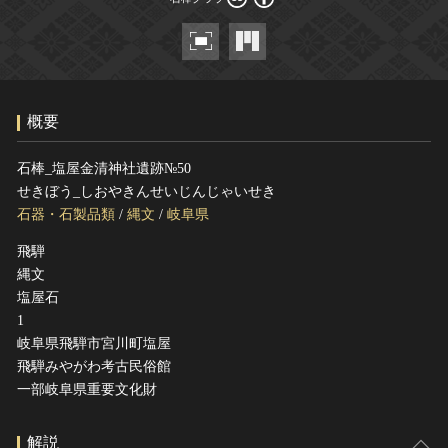
ヘルプ
このサイトについて
世界遺産
関連サイトリンク
無形文化遺産
サイトマップ
動画で見る無形の文化財
概要
サイトのご意見はこちら
石棒_塩屋金清神社遺跡№50
せきぼう_しおやきんせいじんじゃいせき
文化遺産データベース
石器・石製品類
/
縄文
/
岐阜県
国指定文化財等データベース
飛騨
縄文
塩屋石
1
岐阜県飛騨市宮川町塩屋
飛騨みやがわ考古民俗館
一部岐阜県重要文化財
解説