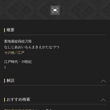
ヘルプ
このサイトについて
世界遺産
関連サイトリンク
無形文化遺産
サイトマップ
動画で見る無形の文化財
概要
サイトのご意見はこちら
梨地葵紋蒔絵刀筒
なしじあおいもんまきえかたなづつ
文化遺産データベース
その他
/
江戸
国指定文化財等データベース
江戸時代・19世紀
1
解説
おすすめ検索