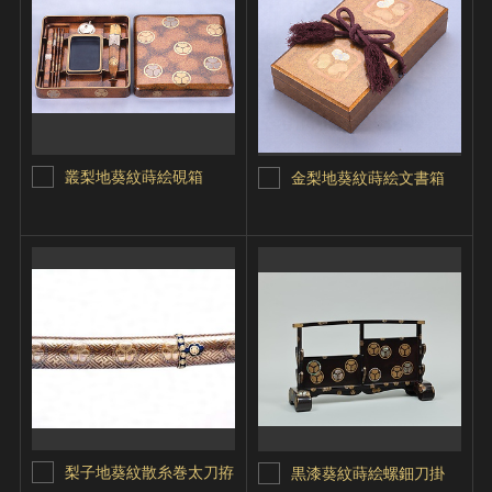
叢梨地葵紋蒔絵硯箱
金梨地葵紋蒔絵文書箱
梨子地葵紋散糸巻太刀拵
黒漆葵紋蒔絵螺鈿刀掛