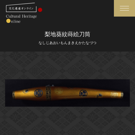
検索
梨地葵紋蒔絵刀筒
なしじあおいもんまきえかたなづつ
さらに詳細検索
さらに詳細検索
トップ
媒体資料・関連記事等
作品一覧
博物館、美術館の皆さまへ
カテゴリで見る
文化庁よりご挨拶
世界遺産と無形文化遺産
今月のみどころ
全国の美術館・博物館
お知らせ一覧