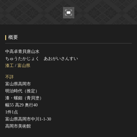
ヘルプ
このサイトについて
世界遺産
関連サイトリンク
無形文化遺産
サイトマップ
動画で見る無形の文化財
概要
サイトのご意見はこちら
中高卓青貝唐山水
ちゅうたかじょく あおがいさんすい
文化遺産データベース
漆工
/
富山県
国指定文化財等データベース
不詳
富山県高岡市
明治時代（推定）
漆・螺鈿（青貝塗）
幅55 高29 奥行40
1件1点
富山県高岡市中川1-1-30
高岡市美術館