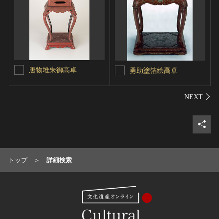
唐物堆朱御高卓
勇助塗箔絵高卓
シェ
トップ
詳細検索