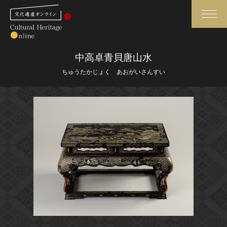
検索
中高卓青貝唐山水
ちゅうたかじょく あおがいさんすい
さらに詳細検索
さらに詳細検索
トップ
媒体資料・関連記事等
作品一覧
博物館、美術館の皆さまへ
カテゴリで見る
文化庁よりご挨拶
世界遺産と無形文化遺産
今月のみどころ
全国の美術館・博物館
お知らせ一覧