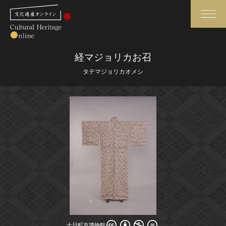
検索
経マジョリカお召
タテマジョリカオメシ
さらに詳細検索
さらに詳細検索
トップ
媒体資料・関連記事等
作品一覧
博物館、美術館の皆さまへ
カテゴリで見る
文化庁よりご挨拶
世界遺産と無形文化遺産
今月のみどころ
全国の美術館・博物館
お知らせ一覧
十日町市博物館
十日町市博物館