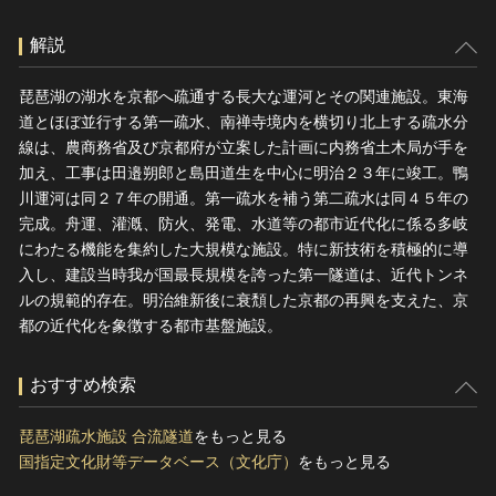
解説
琵琶湖の湖水を京都へ疏通する長大な運河とその関連施設。東海
道とほぼ並行する第一疏水、南禅寺境内を横切り北上する疏水分
線は、農商務省及び京都府が立案した計画に内務省土木局が手を
加え、工事は田邉朔郎と島田道生を中心に明治２３年に竣工。鴨
川運河は同２７年の開通。第一疏水を補う第二疏水は同４５年の
完成。舟運、灌漑、防火、発電、水道等の都市近代化に係る多岐
にわたる機能を集約した大規模な施設。特に新技術を積極的に導
入し、建設当時我が国最長規模を誇った第一隧道は、近代トンネ
ルの規範的存在。明治維新後に衰頽した京都の再興を支えた、京
都の近代化を象徴する都市基盤施設。
おすすめ検索
琵琶湖疏水施設 合流隧道
をもっと見る
国指定文化財等データベース（文化庁）
をもっと見る