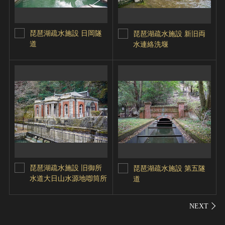
琵琶湖疏水施設 日岡隧
琵琶湖疏水施設 新旧両
道
水連絡洗堰
琵琶湖疏水施設 旧御所
琵琶湖疏水施設 第五隧
水道大日山水源地喞筒所
道
シェ