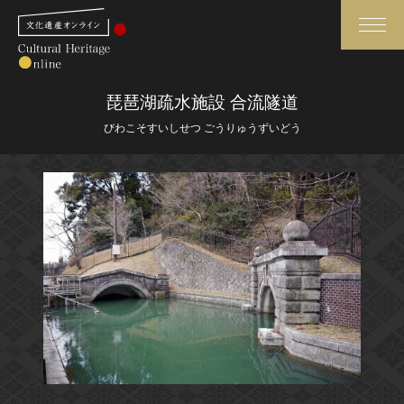
検索
琵琶湖疏水施設 合流隧道
びわこそすいしせつ ごうりゅうずいどう
さらに詳細検索
さらに詳細検索
トップ
媒体資料・関連記事等
作品一覧
博物館、美術館の皆さまへ
カテゴリで見る
文化庁よりご挨拶
世界遺産と無形文化遺産
今月のみどころ
全国の美術館・博物館
お知らせ一覧