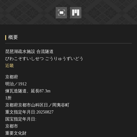
ヘルプ
このサイトについて
世界遺産
関連サイトリンク
無形文化遺産
サイトマップ
動画で見る無形の文化財
概要
サイトのご意見はこちら
琵琶湖疏水施設 合流隧道
びわこそすいしせつ ごうりゅうずいどう
文化遺産データベース
近畿
国指定文化財等データベース
京都府
明治／1912
煉瓦造隧道、延長87.3m
1所
京都府京都市山科区日ノ岡夷谷町
重文指定年月日:20250827
国宝指定年月日:
京都市
重要文化財