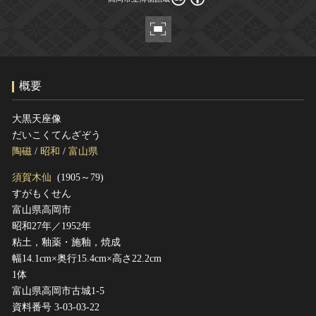
ヘルプ
このサイトについて
世界遺産
関連サイトリンク
無形文化遺産
サイトマップ
動画で見る無形の文化財
概要
サイトのご意見はこちら
大黒天座像
だいこくてんざぞう
文化遺産データベース
陶磁
/
昭和
/
富山県
国指定文化財等データベース
須賀木仙
(1905～79)
すがもくせん
富山県高岡市
昭和27年／1952年
粘土，釉薬・施釉，焼成
幅14.1cm×奥行15.4cm×高さ22.2cm
1体
富山県高岡市古城1-5
資料番号 3-03-03-22