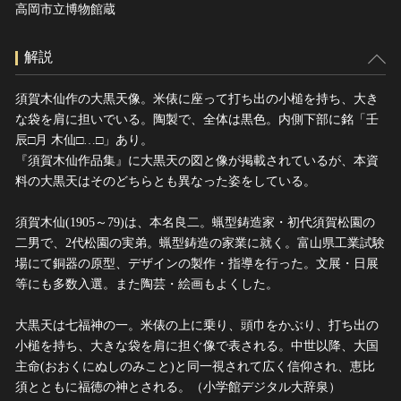
高岡市立博物館蔵
解説
須賀木仙作の大黒天像。米俵に座って打ち出の小槌を持ち、大き
な袋を肩に担いでいる。陶製で、全体は黒色。内側下部に銘「壬
辰□月 木仙□…□」あり。
『須賀木仙作品集』に大黒天の図と像が掲載されているが、本資
料の大黒天はそのどちらとも異なった姿をしている。
須賀木仙(1905～79)は、本名良二。蝋型鋳造家・初代須賀松園の
二男で、2代松園の実弟。蝋型鋳造の家業に就く。富山県工業試験
場にて銅器の原型、デザインの製作・指導を行った。文展・日展
等にも多数入選。また陶芸・絵画もよくした。
大黒天は七福神の一。米俵の上に乗り、頭巾をかぶり、打ち出の
小槌を持ち、大きな袋を肩に担ぐ像で表される。中世以降、大国
主命(おおくにぬしのみこと)と同一視されて広く信仰され、恵比
須とともに福徳の神とされる。（小学館デジタル大辞泉）