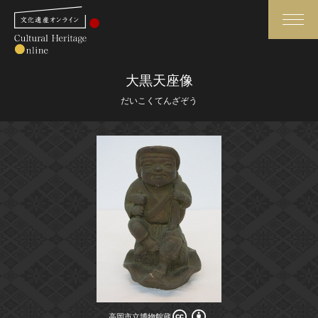
検索
大黒天座像
だいこくてんざぞう
さらに詳細検索
さらに詳細検索
トップ
媒体資料・関連記事等
作品一覧
博物館、美術館の皆さまへ
カテゴリで見る
文化庁よりご挨拶
世界遺産と無形文化遺産
今月のみどころ
全国の美術館・博物館
お知らせ一覧
高岡市立博物館蔵
高岡市立博物館蔵