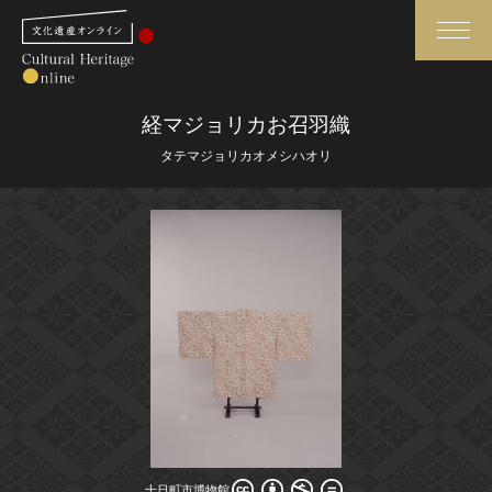
検索
経マジョリカお召羽織
タテマジョリカオメシハオリ
さらに詳細検索
さらに詳細検索
トップ
媒体資料・関連記事等
作品一覧
博物館、美術館の皆さまへ
カテゴリで見る
文化庁よりご挨拶
世界遺産と無形文化遺産
今月のみどころ
全国の美術館・博物館
お知らせ一覧
十日町市博物館
十日町市博物館