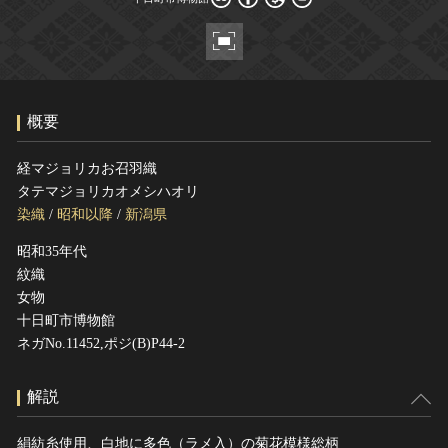
ヘルプ
このサイトについて
世界遺産
関連サイトリンク
無形文化遺産
サイトマップ
動画で見る無形の文化財
概要
サイトのご意見はこちら
経マジョリカお召羽織
タテマジョリカオメシハオリ
文化遺産データベース
染織
/
昭和以降
/
新潟県
国指定文化財等データベース
昭和35年代
紋織
女物
十日町市博物館
ネガNo.11452,ポジ(B)P44-2
解説
絹紡糸使用、白地に多色（ラメ入）の菊花模様総柄