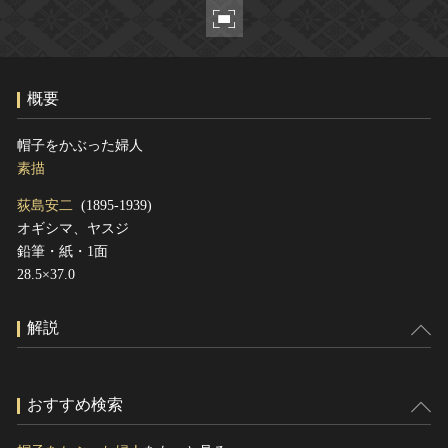
ヘルプ
このサイトについて
世界遺産
関連サイトリンク
無形文化遺産
概要
サイトマップ
動画で見る無形の文化財
サイトのご意見はこちら
帽子をかぶった婦人
素描
荻島安二
(1895-1939)
文化遺産データベース
オギシマ、ヤスジ
国指定文化財等データベース
鉛筆・紙・1面
28.5×37.0
解説
おすすめ検索