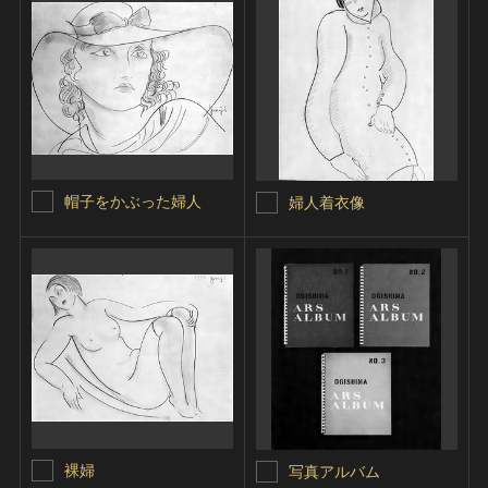
帽子をかぶった婦人
婦人着衣像
裸婦
写真アルバム