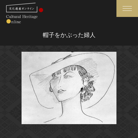
検索
帽子をかぶった婦人
さらに詳細検索
さらに詳細検索
トップ
媒体資料・関連記事等
作品一覧
博物館、美術館の皆さまへ
カテゴリで見る
文化庁よりご挨拶
世界遺産と無形文化遺産
今月のみどころ
全国の美術館・博物館
お知らせ一覧