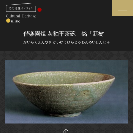
検索
偕楽園焼 灰釉平茶碗 銘「新樹」
かいらくえんやき かいゆうひらじゃわんめいしんじゅ
さらに詳細検索
さらに詳細検索
トップ
媒体資料・関連記事等
作品一覧
博物館、美術館の皆さまへ
カテゴリで見る
文化庁よりご挨拶
世界遺産と無形文化遺産
今月のみどころ
全国の美術館・博物館
お知らせ一覧
画像の利用条件等に関しては、登録館へお問い合わせください。