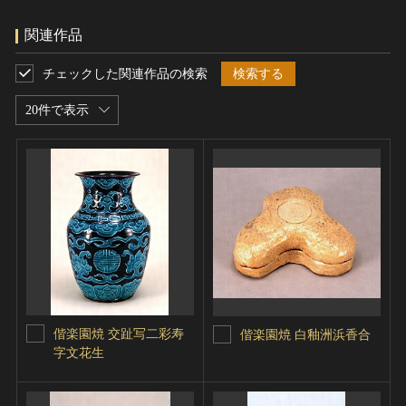
関連作品
チェックした関連作品の検索
検索する
20件で表示
偕楽園焼 交趾写二彩寿
偕楽園焼 白釉洲浜香合
字文花生