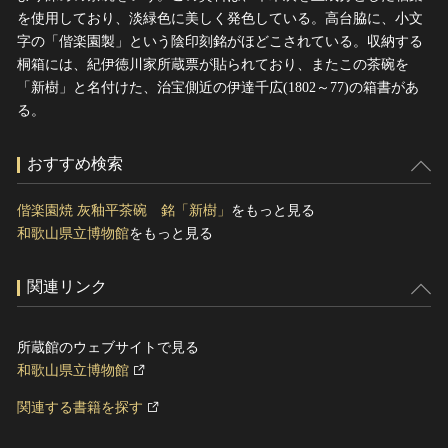
を使用しており、淡緑色に美しく発色している。高台脇に、小文
字の「偕楽園製」という陰印刻銘がほどこされている。収納する
桐箱には、紀伊徳川家所蔵票が貼られており、またこの茶碗を
「新樹」と名付けた、治宝側近の伊達千広(1802～77)の箱書があ
る。
おすすめ検索
偕楽園焼 灰釉平茶碗 銘「新樹」
をもっと見る
和歌山県立博物館
をもっと見る
関連リンク
所蔵館のウェブサイトで見る
和歌山県立博物館
関連する書籍を探す