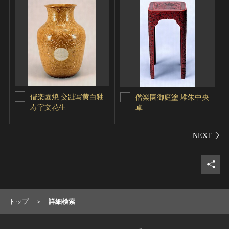
偕楽園焼 交趾写黄白釉
偕楽園御庭塗 堆朱中央
寿字文花生
卓
シェ
トップ
詳細検索