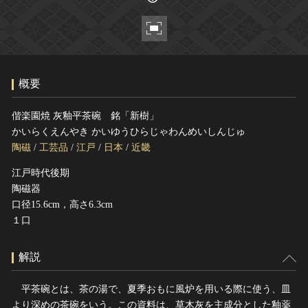
ヘルプ
このサイトについて
世界遺産
関連サイトリンク
無形文化遺産
サイトマップ
動画で見る無形の文化財
概要
サイトのご意見はこちら
偕楽園焼 灰釉平茶碗 銘「新樹」
かいらくえんやき かいゆうひらじゃわんめいしんじゅ
文化遺産データベース
陶磁
/
工芸品
/
江戸
/
日本
/
近畿
国指定文化財等データベース
江戸時代後期
陶磁器
口径15.6cm，高さ6.3cm
１口
解説
平茶碗とは、茶の湯で、夏季おもに風炉を用いる際に使う、皿
より深めの茶碗をいう。この資料は、草木灰を主成分とした釉薬