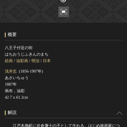
ヘルプ
このサイトについて
世界遺産
関連サイトリンク
無形文化遺産
サイトマップ
動画で見る無形の文化財
概要
サイトのご意見はこちら
八王子付近の街
はちおうじふきんのまち
文化遺産データベース
絵画
/
油彩画
/
明治
/
日本
国指定文化財等データベース
浅井忠
(1856-1907年)
あさいちゅう
1887年
画布，油彩
42.7 x 61.2cm
解説
江戸木挽町に佐倉藩士の子として生れる。はじめ南画家につ