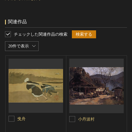
関連作品
チェックした関連作品の検索
検索する
20件で表示
曵舟
小丹波村