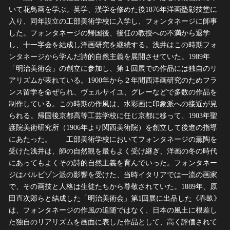
いて花鳥画を学ぶ。英学、漢学を修めた後1876年洋画塾彰技堂に
入り、同年設立の工部美術学校に入学し、フォンタネージに師事
した。フォンタネージの帰国後、後任の教授への不満から退学
し、十一字会を結成し洋画研究を継続する。浅井はこの時期フォ
ンタネージから学んだ詩的自然主義を展開させていた。1989年
「明治美術会」の創立に参加し、第１回展での作品には独自のリ
アリズムが表れている。1900年から２年間西洋画研究のためフラ
ンス留学を命ぜられ、ヴェルサイユ、グレーなどで多数の作品を
制作している。この時期の作風は、水彩画に印象派への接近が見
られる。帰国後京都高等工芸学校に任じ京都に移って、1903年聖
護院美術研究所（1906年より関西美術院）を創立して後進の指導
にあたった。 工部美術学校においてフォンタネージの薫陶を
受けた浅井は、師の自然観を最もよく受け継ぎ、洋画の冬の時代
にあってもよくその詩的自然主義を育んでいった。フォンタネー
ジはバルビゾン派の影響を受けた、当時イタリアでは一流の画家
で、その画技と人格は生徒たちから尊敬されていた。1889年、原
田直次郎らと結成した「明治美術会」第1回展に出品した《春畝》
は、フォンタネージの作風の追随ではなく、日本の風土に根差し
た独自のリアリズムを画面に表した作品として、高く評価されて