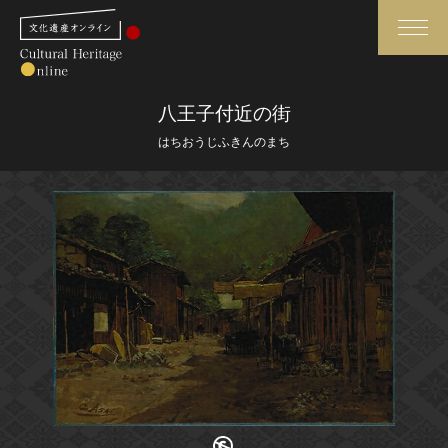
検索
八王子付近の街
はちおうじふきんのまち
さらに詳細検索
さらに詳細検索
トップ
媒体資料・関連記事等
作品一覧
博物館、美術館の皆さまへ
カテゴリで見る
文化庁よりご挨拶
世界遺産と無形文化遺産
今月のみどころ
全国の美術館・博物館
お知らせ一覧