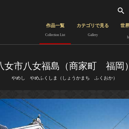
検索
作品一覧
カテゴリで見る
世
Collection List
Gallery
I
さらに詳細検索
覧
時代から見る
無形文化遺産
分野から見る
八女市八女福島（商家町 福岡
やめし やめふくしま（しょうかまち ふくおか）