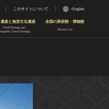
このサイトについて
>English
界遺産と無形文化遺産
全国の美術館・博物館
World Heritage and
Museum List
ntangible Cultural Heritage
今月のみどころ
動画で見る無形の文化財
地域から見る
）