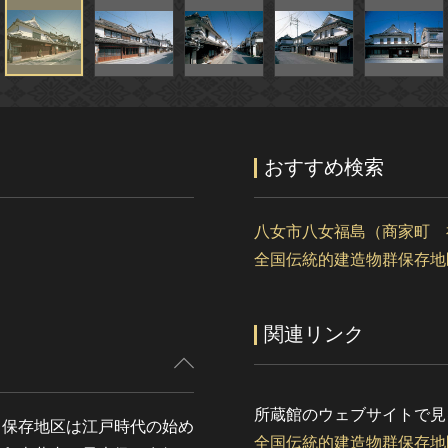
おすすめ検索
八女市八女福島（商家町 
）
全国伝統的建造物群保存地
関連リンク
所蔵館のウェブサイトで見
。保存地区は江戸時代の始め
全国伝統的建造物群保存地