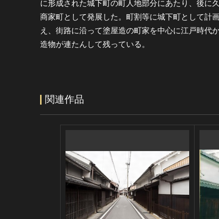
に形成された城下町の町人地部分にあたり、後に
商家町として発展した。町割等に城下町として計
え、街路に沿って塗屋造の町家を中心に江戸時代
造物が連たんして残っている。
関連作品