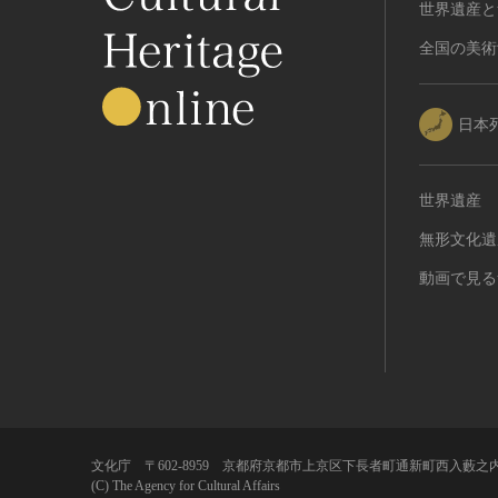
世界遺産と
全国の美術
日本
世界遺産
無形文化遺
動画で見る
文化庁 〒602-8959 京都府京都市上京区下長者町通新町西入藪之内
(C) The Agency for Cultural Affairs