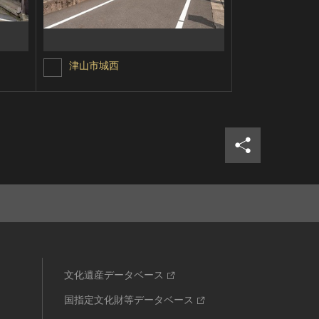
津山市城西
横手市増田
シェア
ツイ
文化遺産データベース
国指定文化財等データベース