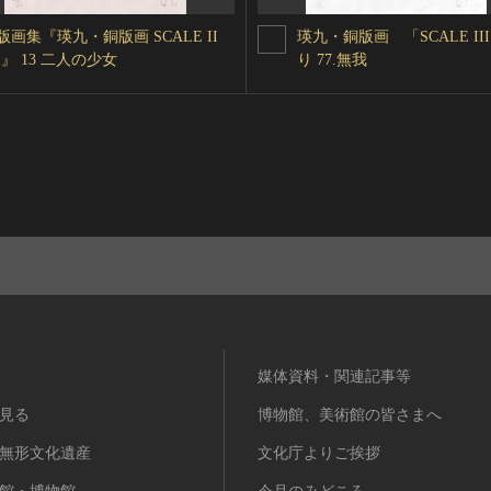
版画集『瑛九・銅版画 SCALE II
瑛九・銅版画 「SCALE II
I』 13 二人の少女
り 77.無我
媒体資料・関連記事等
見る
博物館、美術館の皆さまへ
無形文化遺産
文化庁よりご挨拶