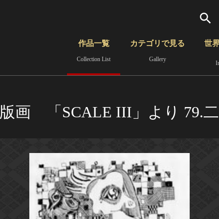
検索
作品一覧
カテゴリで見る
世
Collection List
Gallery
I
さらに詳細検索
覧
時代から見る
無形文化遺産
分野から見る
画 「SCALE III」より 79