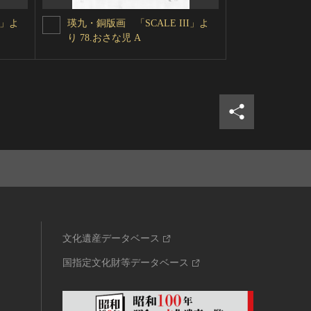
I」よ
瑛九・銅版画 「SCALE III」よ
瑛九・銅版画 
り 78.おさな児 A
り 87.夢
シェア
ツイ
文化遺産データベース
国指定文化財等データベース