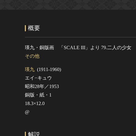
概要
瑛九・銅版画 「SCALE III」より 79.二人の少女
その他
瑛九
(1911-1960)
エイ−キュウ
昭和28年／1953
銅版・紙・1
18.3×12.0
@
解説