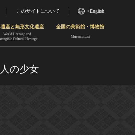
このサイトについて
>English
界遺産と無形文化遺産
全国の美術館・博物館
World Heritage and
Museum List
ntangible Cultural Heritage
今月のみどころ
動画で見る無形の文化財
地域から見る
.二人の少女