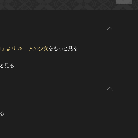
I」より 79.二人の少女
をもっと見る
と見る
る