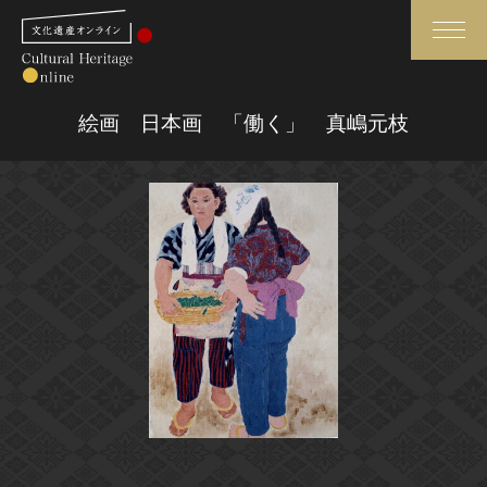
検索
絵画 日本画 「働く」 真嶋元枝
さらに詳細検索
さらに詳細検索
トップ
媒体資料・関連記事等
作品一覧
博物館、美術館の皆さまへ
カテゴリで見る
文化庁よりご挨拶
世界遺産と無形文化遺産
今月のみどころ
全国の美術館・博物館
お知らせ一覧