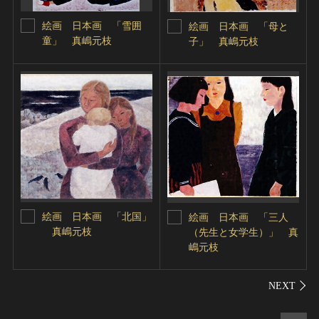
絵画 日本画 「雪囲
絵画 日本画 「母と
童」 真嶋元枝
子」 真嶋元枝
絵画 日本画 「北国」
絵画 日本画 「三人
真嶋元枝
（先生と女学生）」 真
嶋元枝
シェ