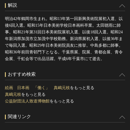
解説
明治42年鶴岡市生まれ。昭和13年第一回新興美術院展初入選、以
後6回入選。昭和15年日本美術学校日本画科卒業。太田聴雨に師
事。昭和21年第31回日本美術院展初入選、以後18回入選。昭和24
年新潟県加茂市立加茂中学校勤務。新潟県展初入選、以後36年ま
で毎回入選。昭和29年日本美術院員友に推挙。中島多都に師事。
昭和36年前田青邨門下となる。千葉県展、院展、青都会展、青令
会展、千虹会等で出品活躍。平成6年千葉市にて逝去。
おすすめ検索
絵画 日本画 「働く」 真嶋元枝
をもっと見る
真嶋元枝
をもっと見る
公益財団法人致道博物館
をもっと見る
関連リンク