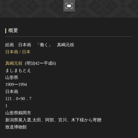
ヘルプ
このサイトについて
世界遺産
関連サイトリンク
無形文化遺産
概要
サイトマップ
動画で見る無形の文化財
サイトのご意見はこちら
絵画 日本画 「働く」 真嶋元枝
日本画
/
日本
真嶋元枝
(明治42ー平成6)
文化遺産データベース
ましまもとえ
国指定文化財等データベース
山形県
1909ー1994
日本画
121．0×90．7
1
山形県鶴岡市
新潟県展入選,太田、阿部、宮川、木下様から寄贈
致道博物館