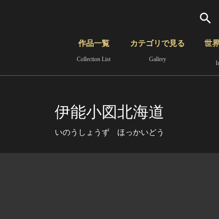
検索
作品一覧
カテゴリで見る
世
Collection List
Gallery
I
さらに詳細検索
覧
時代から見る
無形文化遺産
分野から見る
伊能小図北海道
いのうしょうず ほっかいどう