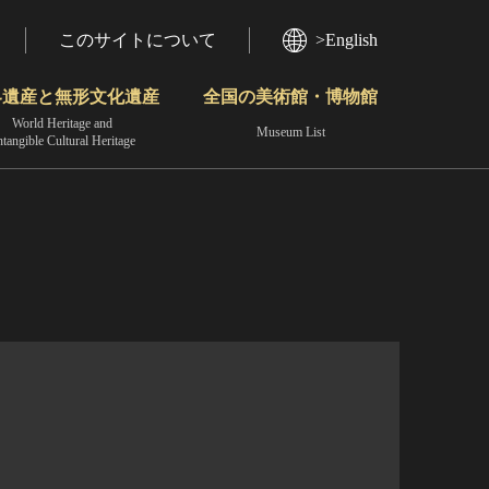
このサイトについて
>English
界遺産と無形文化遺産
全国の美術館・博物館
World Heritage and
Museum List
ntangible Cultural Heritage
今月のみどころ
動画で見る無形の文化財
地域から見る