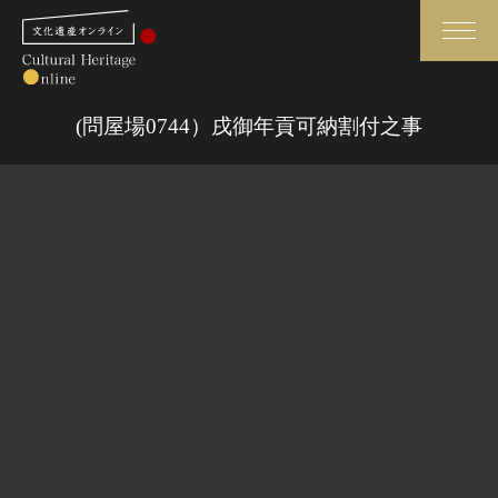
検索
(問屋場0744）戌御年貢可納割付之事
さらに詳細検索
さらに詳細検索
トップ
媒体資料・関連記事等
作品一覧
博物館、美術館の皆さまへ
カテゴリで見る
文化庁よりご挨拶
世界遺産と無形文化遺産
今月のみどころ
全国の美術館・博物館
お知らせ一覧