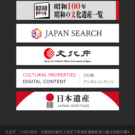
文化庁 〒602-8959 京都府京都市上京区下長者町通新町西入藪之内町85番4