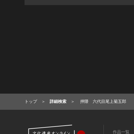
トップ
詳細検索
押隈 六代目尾上菊五郎
作品一覧