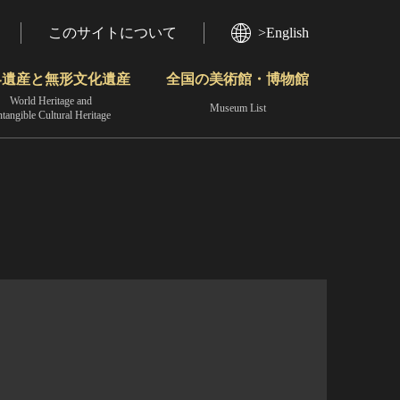
このサイトについて
>English
界遺産と無形文化遺産
全国の美術館・博物館
World Heritage and
Museum List
ntangible Cultural Heritage
今月のみどころ
動画で見る無形の文化財
地域から見る