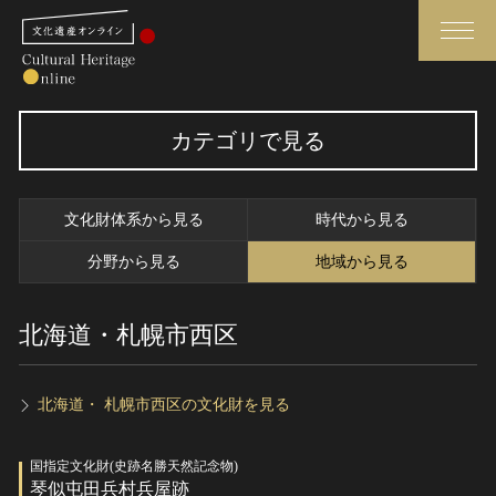
検索
カテゴリで見る
さらに詳細検索
文化財体系から見る
時代から見る
さらに詳細検索
分野から見る
地域から見る
北海道・札幌市西区
トップ
媒体資料・関連記事等
作品一覧
博物館、美術館の皆さまへ
カテゴリで見る
文化庁よりご挨拶
北海道・ 札幌市西区の文化財を見る
世界遺産と無形文化遺産
今月のみどころ
国指定文化財(史跡名勝天然記念物)
全国の美術館・博物館
お知らせ一覧
琴似屯田兵村兵屋跡