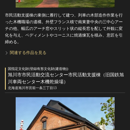
市民活動支援棟の東側に雁行して建つ、列車の木部造作作業を行
った木機職場の遺構。外壁フランス積で南東妻中央の三中心アー
チの他、幅広のアーチ窓やスリット状の縦長窓を配して外観に変
化を与え、ペディメントやコーニスに焼過煉瓦を積み、意匠を引
締める。
関連する作品を見る
国指定文化財(登録有形文化財(建造物))
旭川市市民活動交流センター市民活動支援棟（旧国鉄旭
川車両センター木機乾燥場）
北海道旭川市宮前一条三丁目13