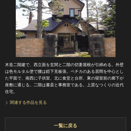
木造二階建で、西立面を玄関と二階の切妻屋根が引締める。外壁
は色モルタル塗で腰は鎧下見板張。ペチカのある居間を中心とし
た平面で、南西に子供室、北に食堂と台所、東の寝室前の廊下が
座敷に通じる。二階は書斎と事務室である。上質なつくりの近代
住宅。
関連する作品を見る
一覧に戻る