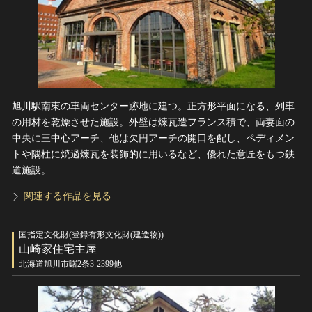
旭川駅南東の車両センター跡地に建つ。正方形平面になる、列車
の用材を乾燥させた施設。外壁は煉瓦造フランス積で、両妻面の
中央に三中心アーチ、他は欠円アーチの開口を配し、ペディメン
トや隅柱に焼過煉瓦を装飾的に用いるなど、優れた意匠をもつ鉄
道施設。
関連する作品を見る
国指定文化財(登録有形文化財(建造物))
山崎家住宅主屋
北海道旭川市曙2条3-2399他