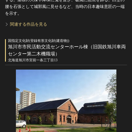
腰を石張として城郭風に見せるなど、当時の日本趣味意匠の一端
を示す。
関連する作品を見る
国指定文化財(登録有形文化財(建造物))
旭川市市民活動交流センターホール棟（旧国鉄旭川車両
センター第二木機職場）
北海道旭川市宮前一条三丁目13