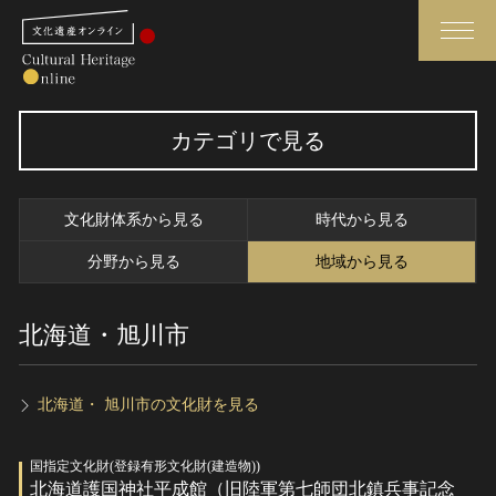
検索
カテゴリで見る
さらに詳細検索
文化財体系から見る
時代から見る
さらに詳細検索
分野から見る
地域から見る
北海道・旭川市
トップ
媒体資料・関連記事等
作品一覧
博物館、美術館の皆さまへ
カテゴリで見る
文化庁よりご挨拶
北海道・ 旭川市の文化財を見る
世界遺産と無形文化遺産
今月のみどころ
国指定文化財(登録有形文化財(建造物))
全国の美術館・博物館
お知らせ一覧
北海道護国神社平成館（旧陸軍第七師団北鎮兵事記念