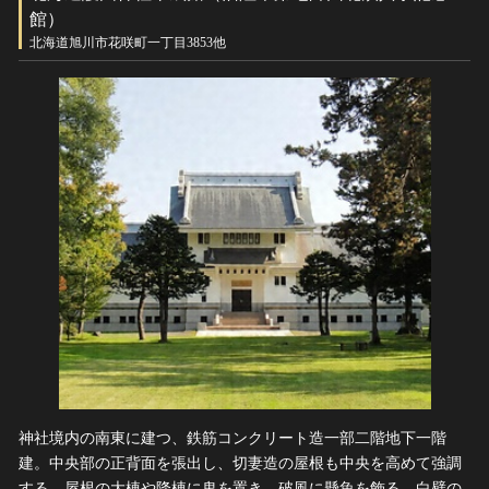
ヘルプ
館）
北海道旭川市花咲町一丁目3853他
このサイトについて
世界遺産
関連サイトリンク
無形文化遺産
サイトマップ
動画で見る無形の文化財
サイトのご意見はこちら
文化遺産データベース
国指定文化財等データベース
神社境内の南東に建つ、鉄筋コンクリート造一部二階地下一階
建。中央部の正背面を張出し、切妻造の屋根も中央を高めて強調
する。屋根の大棟や降棟に鬼を置き、破風に懸魚を飾る。白壁の