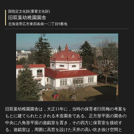
国指定文化財(重要文化財)
旧双葉幼稚園園舎
北海道帯広市東四条南一〇丁目9番地
旧双葉幼稚園園舎は，大正11年に，当時の保育者臼田梅の考案を
もとに建てられたとされる木造園舎である。正方形平面の園舎の
中央に八角形平面の遊戯室を置き，その四方に保育室を接続す
る。遊戯室は，周囲に高窓を設けた天井の高い吹き抜け空間と