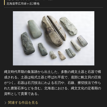
ヘルプ
北海道帯広市緑ヶ丘2番地
このサイトについて
世界遺産
関連サイトリンク
無形文化遺産
サイトマップ
動画で見る無形の文化財
サイトのご意見はこちら
文化遺産データベース
国指定文化財等データベース
縄文時代早期の集落跡から出土した、多数の縄文土器と石器で構
成される。土器は暁式土器と呼ばれ平底で、底部に帆立貝の圧痕
がつく。石器は石刃技法にわよる石刃や、石鏃、擦切技法で作ら
れた磨製石斧などを含む。北海道における、縄文文化の定着期の
資料として貴重である。
関連する作品を見る