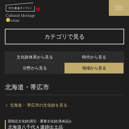
検索
カテゴリで見る
さらに詳細検索
文化財体系から見る
時代から見る
さらに詳細検索
分野から見る
地域から見る
北海道・帯広市
トップ
媒体資料・関連記事等
作品一覧
博物館、美術館の皆さまへ
カテゴリで見る
文化庁よりご挨拶
北海道・ 帯広市の文化財を見る
世界遺産と無形文化遺産
今月のみどころ
国指定文化財(国宝・重要文化財(美術品))
全国の美術館・博物館
お知らせ一覧
北海道八千代Ａ遺跡出土品