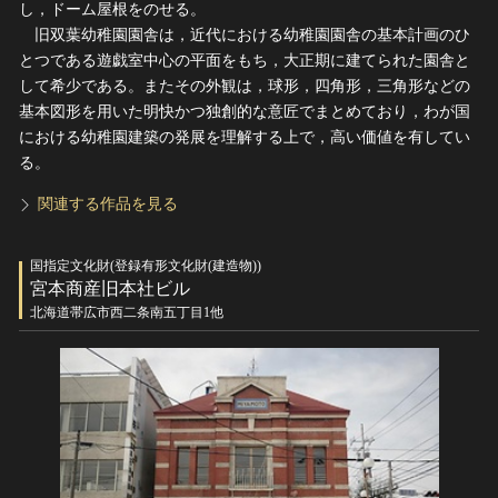
し，ドーム屋根をのせる。
旧双葉幼稚園園舎は，近代における幼稚園園舎の基本計画のひ
とつである遊戯室中心の平面をもち，大正期に建てられた園舎と
して希少である。またその外観は，球形，四角形，三角形などの
基本図形を用いた明快かつ独創的な意匠でまとめており，わが国
における幼稚園建築の発展を理解する上で，高い価値を有してい
る。
関連する作品を見る
国指定文化財(登録有形文化財(建造物))
宮本商産旧本社ビル
北海道帯広市西二条南五丁目1他