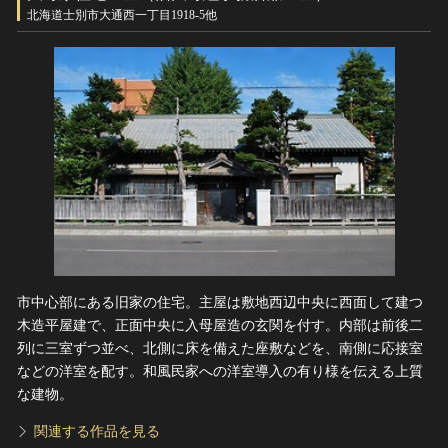
ヘルプ
北海道士別市大通西一丁目1918-5他
このサイトについて
世界遺産
関連サイトリンク
無形文化遺産
サイトマップ
動画で見る無形の文化財
サイトのご意見はこちら
文化遺産データベース
国指定文化財等データベース
市中心部にある旧家の住宅。主屋は敷地西辺中央に西面して建つ
木造平屋建で、正面中央に入母屋造の玄関を付す。内部は前後二
列に三室ずつ並べ、北側に床を備えた座敷などを、南側に応接室
などの洋室を配す。和風民家への洋室導入の有り様を伝える上質
な建物。
関連する作品を見る