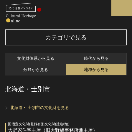
検索
カテゴリで見る
さらに詳細検索
文化財体系から見る
時代から見る
さらに詳細検索
分野から見る
地域から見る
北海道・士別市
トップ
媒体資料・関連記事等
作品一覧
博物館、美術館の皆さまへ
カテゴリで見る
文化庁よりご挨拶
北海道・ 士別市の文化財を見る
世界遺産と無形文化遺産
今月のみどころ
国指定文化財(登録有形文化財(建造物))
全国の美術館・博物館
お知らせ一覧
大野家住宅主屋（旧大野組事務所兼主屋）