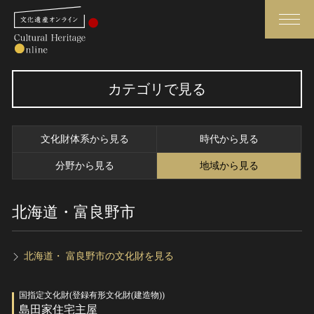
検索
カテゴリで見る
さらに詳細検索
文化財体系から見る
時代から見る
さらに詳細検索
分野から見る
地域から見る
北海道・富良野市
トップ
媒体資料・関連記事等
作品一覧
博物館、美術館の皆さまへ
カテゴリで見る
文化庁よりご挨拶
北海道・ 富良野市の文化財を見る
世界遺産と無形文化遺産
今月のみどころ
国指定文化財(登録有形文化財(建造物))
全国の美術館・博物館
お知らせ一覧
島田家住宅主屋