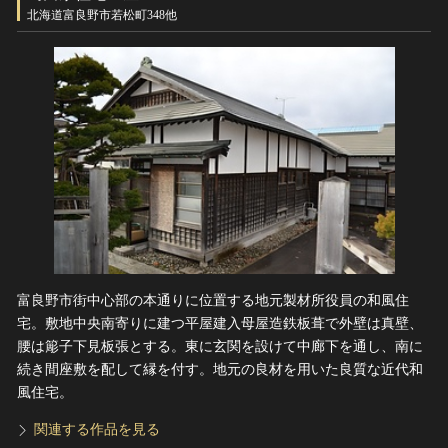
ヘルプ
北海道富良野市若松町348他
このサイトについて
世界遺産
関連サイトリンク
無形文化遺産
サイトマップ
動画で見る無形の文化財
サイトのご意見はこちら
文化遺産データベース
国指定文化財等データベース
富良野市街中心部の本通りに位置する地元製材所役員の和風住
宅。敷地中央南寄りに建つ平屋建入母屋造鉄板葺で外壁は真壁、
腰は簓子下見板張とする。東に玄関を設けて中廊下を通し、南に
続き間座敷を配して縁を付す。地元の良材を用いた良質な近代和
風住宅。
関連する作品を見る