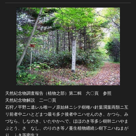
天然紀念物調査報告（植物之部）第二輯 六〇頁 参照
天然紀念物解説 二一〇頁
石狩ノ平野ニ遺レル唯一ノ原始林ニシテ樹種ハ針葉濶葉両類ニ互
リ前者中ニハとどまつ最モ多ク後者中ニハせんのき、かつら、み
づなら、しなのき、いたやかへで、ほほのき等多シ樹幹ニハやま
ぶとう、さゝなし、のりのき等ノ蔓生植物纒繞シ樹下ニハねまが
り、ふき等密生ス