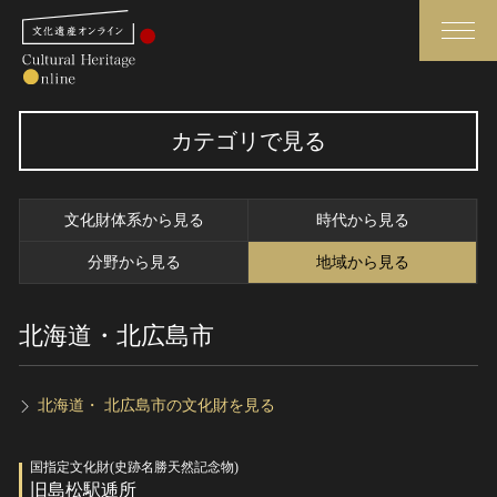
検索
カテゴリで見る
さらに詳細検索
文化財体系から見る
時代から見る
さらに詳細検索
分野から見る
地域から見る
北海道・北広島市
トップ
媒体資料・関連記事等
作品一覧
博物館、美術館の皆さまへ
カテゴリで見る
文化庁よりご挨拶
北海道・ 北広島市の文化財を見る
世界遺産と無形文化遺産
今月のみどころ
国指定文化財(史跡名勝天然記念物)
全国の美術館・博物館
お知らせ一覧
旧島松駅逓所