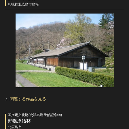
ヘルプ
札幌郡北広島市島松
このサイトについて
世界遺産
関連サイトリンク
無形文化遺産
サイトマップ
動画で見る無形の文化財
サイトのご意見はこちら
文化遺産データベース
国指定文化財等データベース
関連する作品を見る
国指定文化財(史跡名勝天然記念物)
野幌原始林
北広島市