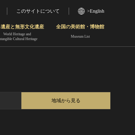
このサイトについて
>English
界遺産と無形文化遺産
全国の美術館・博物館
World Heritage and
Museum List
ntangible Cultural Heritage
今月のみどころ
動画で見る無形の文化財
地域から見る
地域から見る