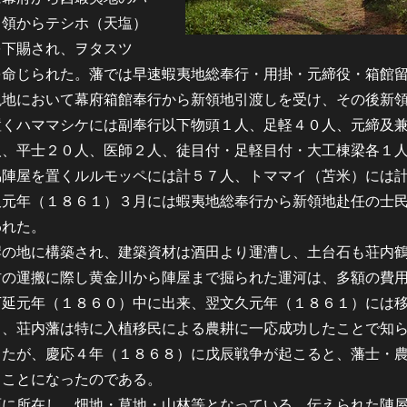
）領からテシホ（天塩）
を下賜され、ヲタスツ
を命じられた。藩では早速蝦夷地総奉行・用掛・元締役・箱館
現地において幕府箱館奉行から新領地引渡しを受け、その後新
置くハママシケには副奉行以下物頭１人、足軽４０人、元締及
人、平士２０人、医師２人、徒目付・足軽目付・大工棟梁各１
脇陣屋を置くルルモッペには計５７人、トママイ（苫米）には
久元年（１８６１）３月には蝦夷地総奉行から新領地赴任の士
われた。
の地に構築され、建築資材は酒田より運漕し、土台石も荘内
材の運搬に際し黄金川から陣屋まで掘られた運河は、多額の費
万延元年（１８６０）中に出来、翌文久元年（１８６１）には
も、荘内藩は特に入植移民による農耕に一応成功したことで知
ったが、慶応４年（１８６８）に戊辰戦争が起こると、藩士・
ることになったのである。
に所在し、畑地・草地・山林等となっている。伝えられた陣