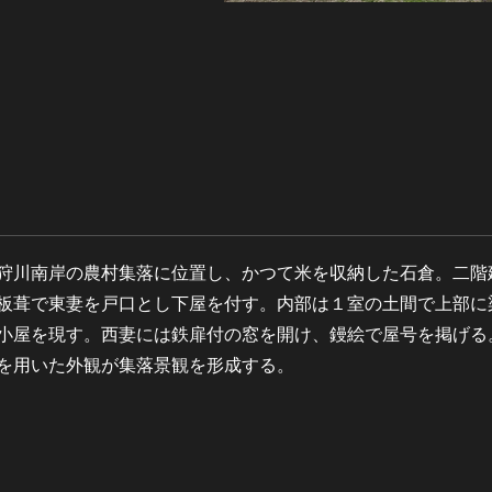
）
狩川南岸の農村集落に位置し、かつて米を収納した石倉。二階
板葺で東妻を戸口とし下屋を付す。内部は１室の土間で上部に
小屋を現す。西妻には鉄扉付の窓を開け、鏝絵で屋号を掲げる
を用いた外観が集落景観を形成する。