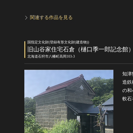
関連する作品を見る
国指定文化財(登録有形文化財(建造物))
旧山谷家住宅石倉（樋口季一郎記念館
北海道石狩市八幡町高岡103-3
知津
造鉄
の和
軟石