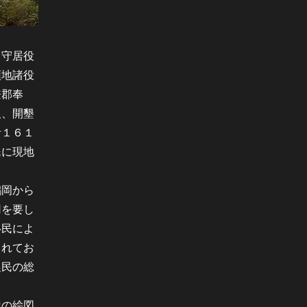
留守居役
領地諸役
兼郡奉
人、開墾
計１６１
民に現地
鶴岡から
用を要し
移民によ
られてお
農民の総
屋の絵図