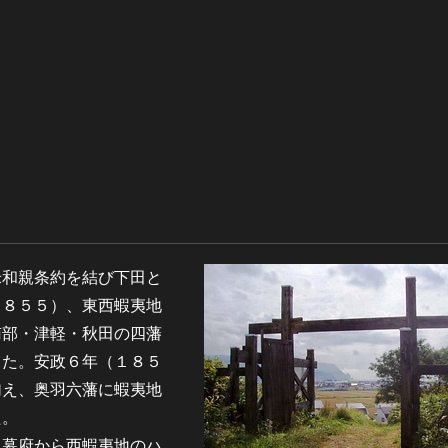
和親条約を結び下田と
１８５５）、東西蝦夷地
南部・津軽・秋田の四藩
じた。安政６年（１８５
加え、奥羽六藩に蝦夷地
た。
幕府から西蝦夷地のハ