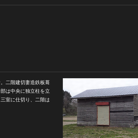
倉。二階建切妻造鉄板葺
内部は中央に独立柱を立
に三室に仕切り、二階は