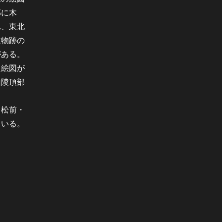
部に木
れ、東北
建物跡の
がある。
た絵図が
山陵頂部
・松前・
ている。