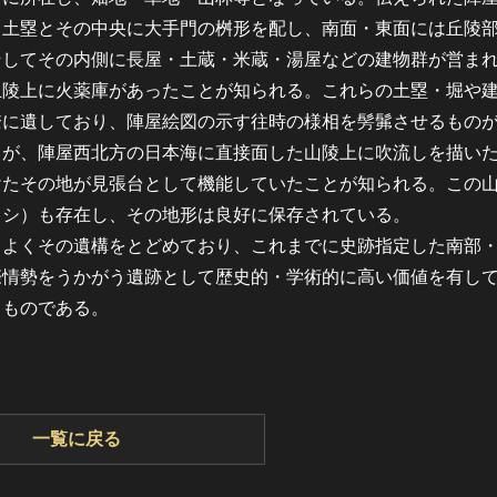
て土塁とその中央に大手門の桝形を配し、南面・東面には丘陵
そしてその内側に長屋・土蔵・米蔵・湯屋などの建物群が営ま
丘陵上に火薬庫があったことが知られる。これらの土塁・堀や
瞭に遺しており、陣屋絵図の示す往時の様相を髣髴させるもの
が、陣屋西北方の日本海に直接面した山陵上に吹流しを描い
けたその地が見張台として機能していたことが知られる。この
ャシ）も存在し、その地形は良好に保存されている。
よくその遺構をとどめており、これまでに史跡指定した南部
際情勢をうかがう遺跡として歴史的・学術的に高い価値を有し
るものである。
一覧に戻る