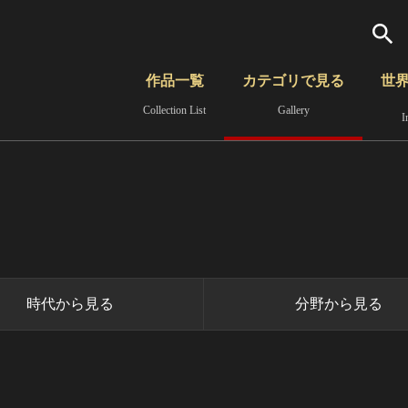
検索
作品一覧
カテゴリで見る
世
Collection List
Gallery
I
さらに詳細検索
覧
時代から見る
無形文化遺産
分野から見る
時代から見る
分野から見る