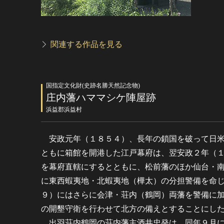
関連する作品を見る
国指定文化財(史跡名勝天然記念物)
庄内藩ハママシケ陣屋跡
浜益郡浜益村
安政元年（１８５４）、長年の鎖国を破って日米
ともに箱館を開港した江戸幕府は、翌安政２年（
を幕府直轄にするとともに、松前藩のほか仙台・
に東西蝦夷地・北蝦夷地（樺太）の分担警備を命
９）にはさらに会津・荘内（鶴岡）両藩を警備に
の開墾守衛を行わせて北方の備えとすることにし
出羽荘内鶴岡の荘内藩主酒井忠発は、同年９月に