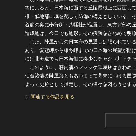
等によると、日本海に面する丘陵尾根上に西面し
柵・低地部に堀を配して防備の構えとしている。
谷筋の奥に奉行所・八幡社が位置し、東方背部の
造成地は、今日でも地形にその痕跡をきわめて明
また、陣屋からの日本海の見通しは限られている
あり、愛冠岬から雄冬岬までの日本海の展望が開
には北海道でも日本海側に稀少なチャシ（川下チ
このように、荘内藩ハママシケ陣屋跡はきわめて
仙台諸藩の陣屋跡ともあいまって幕末における国
よって史跡として指定し、その保存を図ろうとす
関連する作品を見る