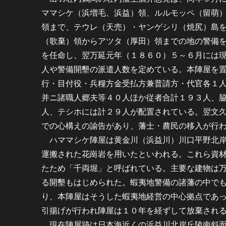
ママシケ（浜増毛、浜益）領、ルルモッペ（留萌
領まで、テウレ（天売）・ヤンゲシリ（焼尻）島
（歌棄）領からアツタ（厚田）領までの地の警備
を任命し、翌万延元年（１８６０）５～６月には
人や警備開墾の派遣人数を定めている。本陣屋を
行・目付役・兵糧方金受払方兼普請方・代官各１
并ニ諸職人郷夫等４０人ほか従者合計１９３人、
人、テシホには計２９人が配置されている。翌文
での心構えの諭告があり、藩士・農民の移入が行
ハママシケ陣屋は黄金川（浜益川）川口平野北岸
運搬された花崗岩を用いたといわれる。これら資
たため「千両堀」と呼ばれている。主要な建物は
る開墾もはじめられた。蝦夷地警備の諸藩の中で
り、本陣屋はそうした蝦夷地経営の中心拠点であ
引揚げが行われ陣屋は１０年を経ずして放棄され
現在陣屋跡は日本海近くの浜益川北岸丘陵南斜面