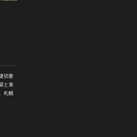
建切妻
梁と束
。札幌