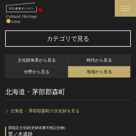
検索
カテゴリで見る
さらに詳細検索
文化財体系から見る
時代から見る
さらに詳細検索
分野から見る
地域から見る
北海道・茅部郡森町
トップ
媒体資料・関連記事等
作品一覧
博物館、美術館の皆さまへ
カテゴリで見る
文化庁よりご挨拶
北海道・ 茅部郡森町の文化財を見る
世界遺産と無形文化遺産
今月のみどころ
国指定文化財(史跡名勝天然記念物)
全国の美術館・博物館
お知らせ一覧
鷲ノ木遺跡