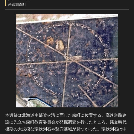
ヘルプ
茅部郡森町
このサイトについて
世界遺産
関連サイトリンク
無形文化遺産
サイトマップ
動画で見る無形の文化財
サイトのご意見はこちら
文化遺産データベース
国指定文化財等データベース
本遺跡は北海道南部噴火湾に面した森町に位置する。高速道路建
設に先立ち森町教育委員会が発掘調査を行ったところ、縄文時代
後期の大規模な環状列石や竪穴墓域が見つかった。環状列石は中