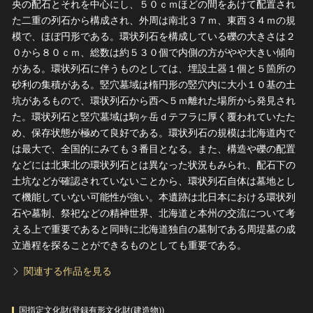
央の配石とそれを中心にし、５０ｃｍほどの間をあけて配置され
た二重の列石から構成され、外周は南北３７ｍ、東西３４ｍの規
模で、ほぼ円形である。環状列石を構成している礫の大きさは２
０から８０ｃｍ、総数は約５３０個で内側の方がやや大きい傾向
がある。環状列石に伴うものとしては、埋設土器１個と５箇所の
砂利の集積がある。竪穴墓域は楕円形の竪穴内に大小１０基の土
坑があるもので、環状列石から西へ５ｍ離れた場所から発見され
た。環状列石と竪穴墓域は駒ヶ岳ｄテフラに厚く覆われていたた
め、保存状態が極めて良好である。環状列石の規模は北海道内で
は最大で、全国的にみても３番目となる。また、構造や礫の配置
などには北東北の環状列石とは異なった状況もみられ、配石下の
土坑などが確認されていないことから、環状列石自体は墓地とし
て機能していない可能性が強い。本遺跡は北日本における環状列
石や墓制、祭祀などの精神世界、北海道と本州の交流について考
える上で重要であると同時に北海道独自の墓制である周堤墓の成
立過程を探ることができるものとしても重要である。
関連する作品を見る
国指定文化財(登録有形文化財(建造物))