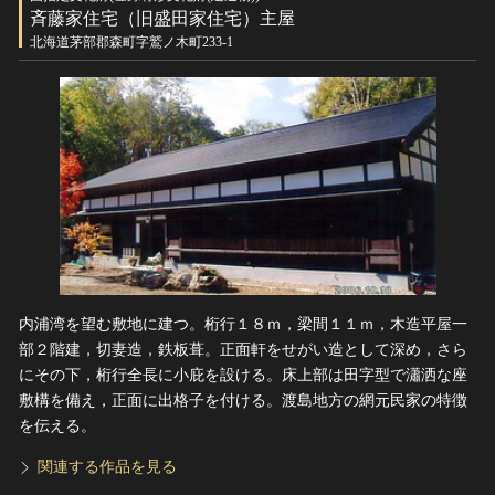
斉藤家住宅（旧盛田家住宅）主屋
北海道茅部郡森町字鷲ノ木町233-1
内浦湾を望む敷地に建つ。桁行１８ｍ，梁間１１ｍ，木造平屋一
部２階建，切妻造，鉄板葺。正面軒をせがい造として深め，さら
にその下，桁行全長に小庇を設ける。床上部は田字型で瀟洒な座
敷構を備え，正面に出格子を付ける。渡島地方の網元民家の特徴
を伝える。
関連する作品を見る