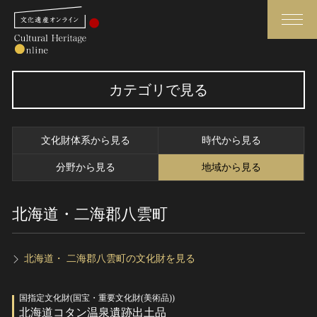
検索
カテゴリで見る
さらに詳細検索
文化財体系から見る
時代から見る
さらに詳細検索
分野から見る
地域から見る
北海道・二海郡八雲町
トップ
媒体資料・関連記事等
作品一覧
博物館、美術館の皆さまへ
カテゴリで見る
文化庁よりご挨拶
北海道・ 二海郡八雲町の文化財を見る
世界遺産と無形文化遺産
今月のみどころ
国指定文化財(国宝・重要文化財(美術品))
全国の美術館・博物館
お知らせ一覧
北海道コタン温泉遺跡出土品