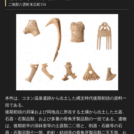
ヘルプ
二海郡八雲町末広町154
このサイトについて
世界遺産
関連サイトリンク
無形文化遺産
サイトマップ
動画で見る無形の文化財
サイトのご意見はこちら
文化遺産データベース
国指定文化財等データベース
本件は、コタン温泉遺跡から出土した縄文時代後期初頭の資料一
括である。
後期初頭の貝塚および同地点に所在する土壙から出土した土器、
石器・石製品類、および多量の骨角牙製品類の一括である。遺物
は、後期前半の深鉢形等の土器類二〇箇と、削器・石鏃等の石
器・石製品類七一箇、釣針・銛頭等の骨角牙製品類二五五箇、お