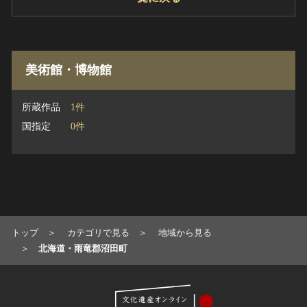
ヘルプ
このサイトについて
世界遺産
関連サイトリンク
無形文化遺産
美術館・博物館
サイトマップ
動画で見る無形の文化財
サイトのご意見はこちら
所蔵作品
1件
国指定
0件
文化遺産データベース
国指定文化財等データベース
トップ
カテゴリで見る
地域から見る
北海道・雨竜郡沼田町