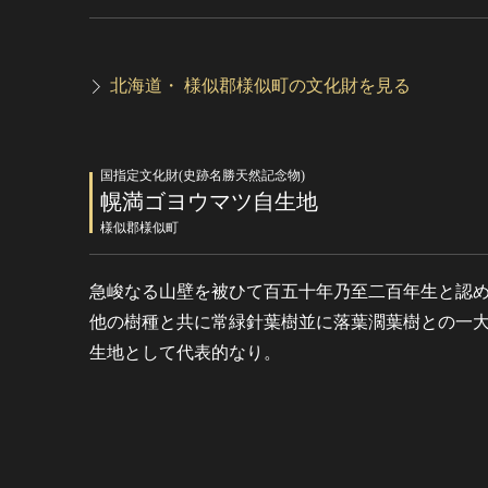
北海道・ 様似郡様似町の文化財を見る
国指定文化財(史跡名勝天然記念物)
幌満ゴヨウマツ自生地
様似郡様似町
急峻なる山壁を被ひて百五十年乃至二百年生と認
他の樹種と共に常緑針葉樹並に落葉濶葉樹との一
生地として代表的なり。