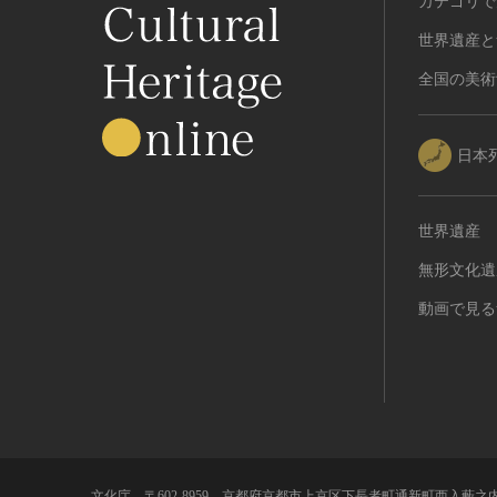
カテゴリで
世界遺産と
全国の美術
日本
世界遺産
無形文化遺
動画で見る
文化庁 〒602-8959 京都府京都市上京区下長者町通新町西入藪之内