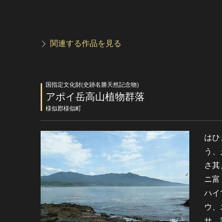
関連する作品を見る
国指定文化財(史跡名勝天然記念物)
アポイ岳高山植物群落
様似郡様似町
はひ
う、
さ其
ニ富
ハイ
ウ、
サ、