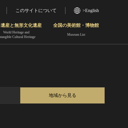
このサイトについて
>English
界遺産と無形文化遺産
全国の美術館・博物館
World Heritage and
Museum List
ntangible Cultural Heritage
今月のみどころ
動画で見る無形の文化財
地域から見る
地域から見る