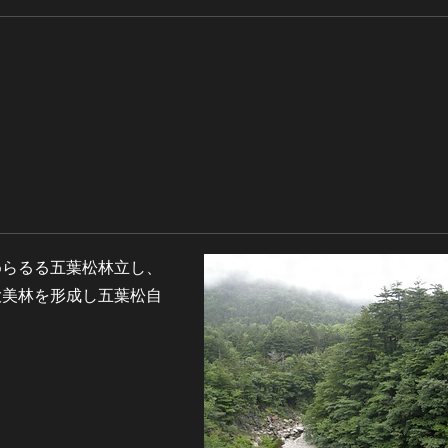
めらるる五葉松林立し、
大美林を形成し五葉松自