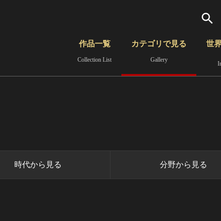
検索
作品一覧
カテゴリで見る
世
Collection List
Gallery
I
さらに詳細検索
覧
時代から見る
無形文化遺産
分野から見る
時代から見る
分野から見る