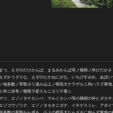
まつ、えぞのだけかんば、まるみかんば等ノ矮樹ノ外ひだかさ
えぞかうぞりな、えぞのたかねにがな、いちげすみれ、あぽい
ノ他多數ノ草類ヨリ成ル山上ノ標高大ナラザルニ拘ハラズ寒地
ミ特ニ珍奇ノ種類ヲ産スルニヨリテ著シ
マツ、エゾノタケカンバ、マルミカンバ等の矮樹の外ヒダカサ
エゾコウゾリナ、エゾノタカネニガナ、イチゲスミレ、アポイ
等多数の草類から成る。山上の標高大ならざるに拘らず寒地の