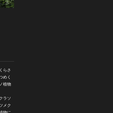
くらさ
つめく
ノ植物
クラソ
ツメク
植物に