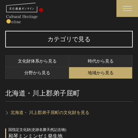
検索
カテゴリで見る
さらに詳細検索
文化財体系から見る
時代から見る
さらに詳細検索
分野から見る
地域から見る
北海道・川上郡弟子屈町
トップ
媒体資料・関連記事等
作品一覧
博物館、美術館の皆さまへ
カテゴリで見る
文化庁よりご挨拶
北海道・ 川上郡弟子屈町の文化財を見る
世界遺産と無形文化遺産
今月のみどころ
国指定文化財(史跡名勝天然記念物)
全国の美術館・博物館
お知らせ一覧
和琴ミンミンゼミ発生地