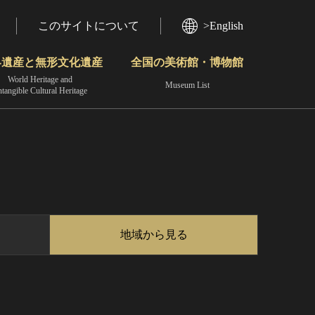
このサイトについて
>English
界遺産と無形文化遺産
全国の美術館・博物館
World Heritage and
Museum List
ntangible Cultural Heritage
今月のみどころ
動画で見る無形の文化財
地域から見る
地域から見る