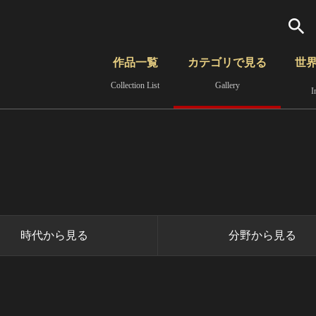
検索
作品一覧
カテゴリで見る
世
Collection List
Gallery
I
さらに詳細検索
覧
時代から見る
無形文化遺産
分野から見る
時代から見る
分野から見る