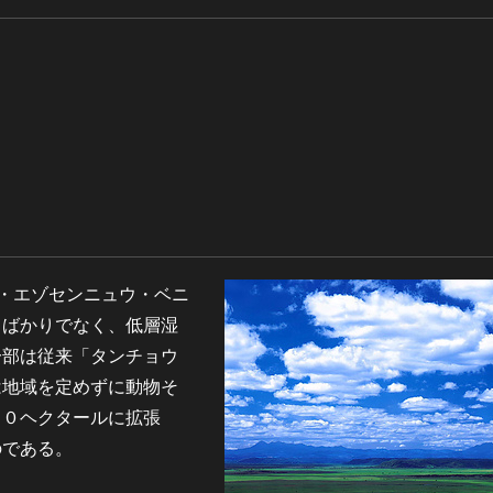
ウ・エゾセンニュウ・ベニ
るばかりでなく、低層湿
一部は従来「タンチョウ
は地域を定めずに動物そ
００ヘクタールに拡張
のである。