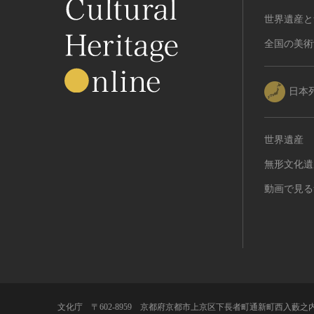
世界遺産と
全国の美術
日本
世界遺産
無形文化遺
動画で見る
文化庁 〒602-8959 京都府京都市上京区下長者町通新町西入藪之内