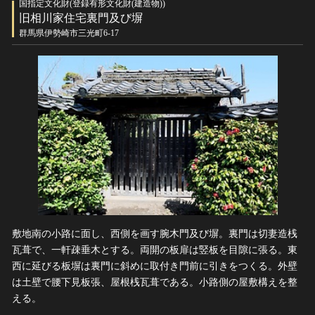
国指定文化財(登録有形文化財(建造物))
旧相川家住宅裏門及び塀
群馬県伊勢崎市三光町6-17
敷地南の小路に面し、西側を画す腕木門及び塀。裏門は切妻造桟
瓦葺で、一軒疎垂木とする。両開の板扉は竪板を目隙に張る。東
西に延びる板塀は裏門に斜めに取付き門前に引きをつくる。外壁
は土壁で腰下見板張、屋根桟瓦葺である。小路側の屋敷構えを整
える。