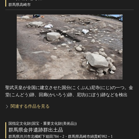
ヘルプ
群馬県高崎市
このサイトについて
世界遺産
関連サイトリンク
無形文化遺産
サイトマップ
動画で見る無形の文化財
サイトのご意見はこちら
文化遺産データベース
国指定文化財等データベース
聖武天皇が全国に建立させた国分(こくぶん)尼寺(にじ)の一つ。金
堂(こんどう)跡、回廊(かいろう)跡、尼坊(にぼう)跡などを検出
関連する作品を見る
国指定文化財(国宝・重要文化財(美術品))
群馬県金井遺跡群出土品
群馬県渋川市北橘町下箱田784－2・群馬県高崎市綿貫町992－1