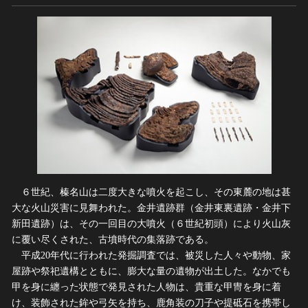
６世紀、榛名山は二度大きな噴火を起こし、その東麓の地は甚
大な火山災害に見舞われた。金井遺跡群（金井東裏遺跡・金井下
新田遺跡）は、その一回目の大噴火（６世紀初頭）により火山灰
に覆い尽くされた、古墳時代の集落跡である。
平成20年代に行われた発掘調査では、被災した人々や動物、家
屋跡や祭祀遺構とともに、膨大な量の遺物が出土した。なかでも
甲を身に纏った状態で発見された人物は、貴重な甲冑を身に着
け、装飾された鉾や弓矢を持ち、鹿角装の刀子や提砥石を携帯し