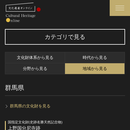
検索
カテゴリで見る
さらに詳細検索
文化財体系から見る
時代から見る
さらに詳細検索
分野から見る
地域から見る
群馬県
トップ
媒体資料・関連記事等
作品一覧
博物館、美術館の皆さまへ
カテゴリで見る
文化庁よりご挨拶
群馬県の文化財を見る
世界遺産と無形文化遺産
今月のみどころ
国指定文化財(史跡名勝天然記念物)
全国の美術館・博物館
お知らせ一覧
上野国分尼寺跡