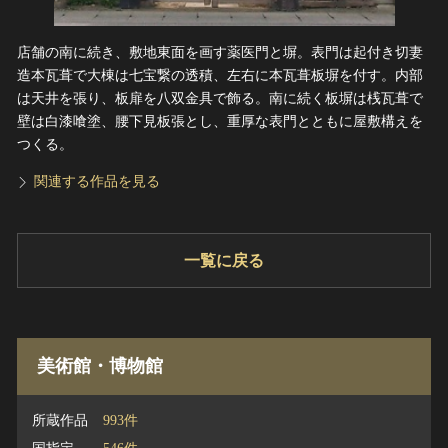
店舗の南に続き、敷地東面を画す薬医門と塀。表門は起付き切妻
造本瓦葺で大棟は七宝繋の透積、左右に本瓦葺板塀を付す。内部
は天井を張り、板扉を八双金具で飾る。南に続く板塀は桟瓦葺で
壁は白漆喰塗、腰下見板張とし、重厚な表門とともに屋敷構えを
つくる。
関連する作品を見る
一覧に戻る
美術館・博物館
所蔵作品
993件