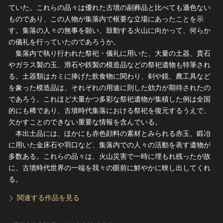
ていた。これらの品々は優れた古墳の副葬品と比べても遜色ない
ものであり、この人物が集落内で枢要な立場にあったことを示
す。集落の人々の無事を願い、鼓動する火山に向かって、何らか
の儀礼を行っていたのであろうか。
集落内で執り行われた祭祀・儀礼に用いた、大量の土器、貴石
やガラス製の玉、滑石や鉄製の模造品などの祭祀遺物も特筆され
る。土器類はカミに捧げた飲食物に関わり、剣や鏡、農工具など
を象った模造品は、それぞれの用途に則した効力が期待されたの
であろう。これほど大量かつ多彩な祭祀遺物が集積した例は全国
的にも稀であり、古墳時代集落における祭祀を復元するうえで、
欠かすことのできない重要な情報を含んでいる。
本出土品には、ほかにも赤色顔料の素材とみられる赤玉、鍛冶
に用いた金床石や羽口など、集落内での人々の活動を表す遺物が
多数ある。これらの品々は、火山災害で一時に埋もれ残ったが故
に、古墳時代世界の一端を我々の眼前に鮮やかに映し出してくれ
る。
関連する作品を見る