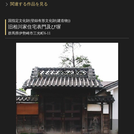
関連する作品を見る
国指定文化財(登録有形文化財(建造物))
旧相川家住宅表門及び塀
群馬県伊勢崎市三光町6-11