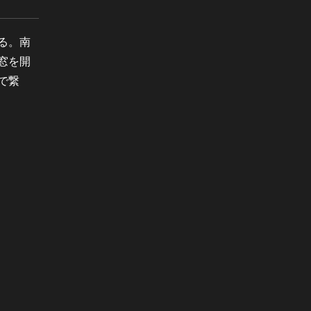
る。南
窓を開
で繋