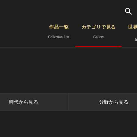
検索
作品一覧
カテゴリで見る
世
Collection List
Gallery
I
さらに詳細検索
覧
時代から見る
無形文化遺産
分野から見る
時代から見る
分野から見る