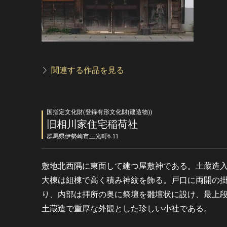
関連する作品を見る
国指定文化財(登録有形文化財(建造物))
旧相川家住宅稲荷社
群馬県伊勢崎市三光町6-11
敷地北西隅に東面して建つ屋敷神である。土蔵造
大棟は組棟で高く積み神紋を飾る。戸口に両開の
り、内部は拝所の奥に祭壇を雛壇状に設け、最上
土蔵造で重厚な外観とした珍しい小社である。