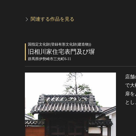
関連する作品を見る
国指定文化財(登録有形文化財(建造物))
旧相川家住宅表門及び塀
群馬県伊勢崎市三光町6-11
店舗
で大
扉を
とし