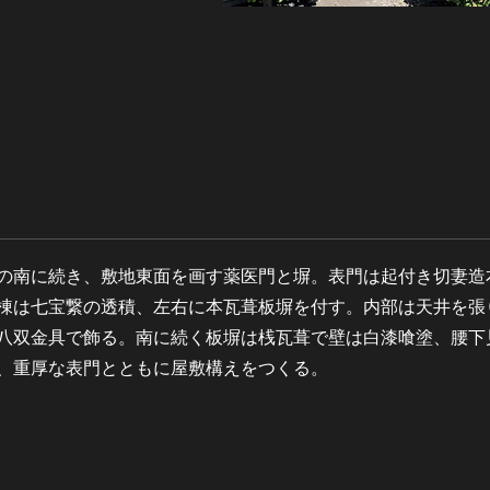
の南に続き、敷地東面を画す薬医門と塀。表門は起付き切妻造
棟は七宝繋の透積、左右に本瓦葺板塀を付す。内部は天井を張
八双金具で飾る。南に続く板塀は桟瓦葺で壁は白漆喰塗、腰下
、重厚な表門とともに屋敷構えをつくる。