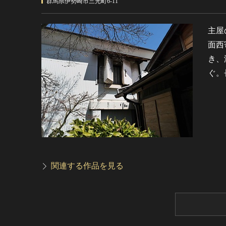
群馬県伊勢崎市三光町6-11
主屋
面西
き、
ぐ。
関連する作品を見る