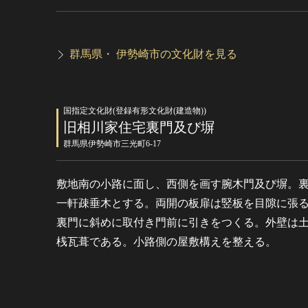
群馬県・ 伊勢崎市の文化財を見る
国指定文化財(登録有形文化財(建造物))
旧相川家住宅裏門及び塀
群馬県伊勢崎市三光町6-17
敷地南の小路に面し、西側を画す腕木門及び塀。
一軒疎垂木とする。両開の板扉は竪板を目隙に張
裏門に斜めに取付き門前に引きをつくる。外壁は
桟瓦葺である。小路側の屋敷構えを整える。