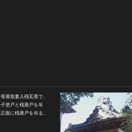
入母屋造妻入桟瓦葺で、
掛子塗戸と桟唐戸を吊
段正面に桟唐戸を吊る。