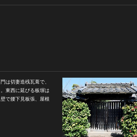
裏門は切妻造桟瓦葺で、
る。東西に延びる板塀は
土壁で腰下見板張、屋根