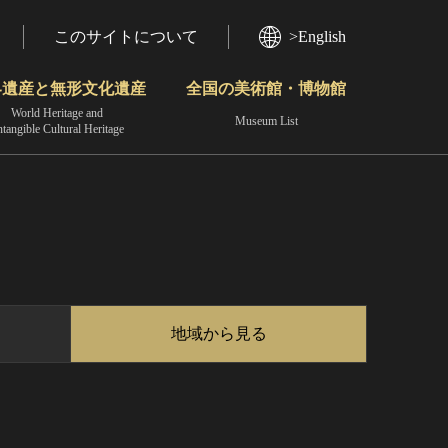
このサイトについて
>English
界遺産と無形文化遺産
全国の美術館・博物館
World Heritage and
Museum List
ntangible Cultural Heritage
今月のみどころ
動画で見る無形の文化財
地域から見る
地域から見る