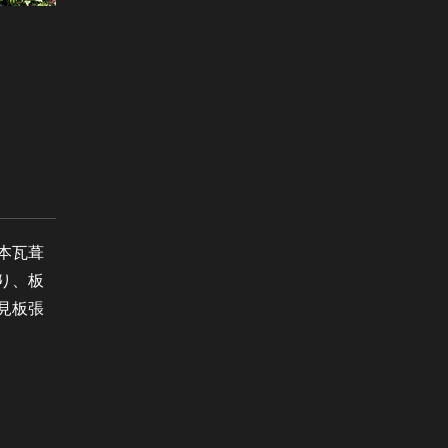
本瓦葺
り、板
見板張