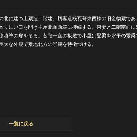
の北に建つ土蔵造二階建、切妻造桟瓦葺東西棟の旧金物蔵であ
寄りに戸口を開き主屋北面西端に接続する。東妻と二階南面に
漆喰塗の扉を吊る。各階一室の板敷で小屋は登梁を水平の繋梁
長大な外観で敷地北方の景観を特徴づける。
一覧に戻る