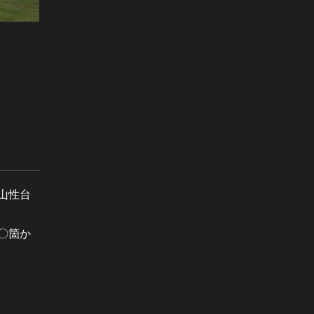
山性台
〇箇か