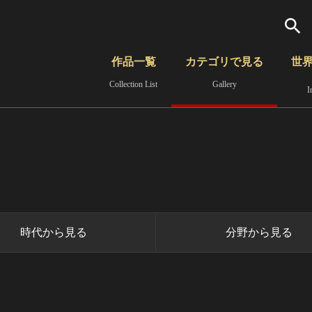
検索
作品一覧
カテゴリで見る
世
Collection List
Gallery
I
さらに詳細検索
覧
時代から見る
無形文化遺産
分野から見る
時代から見る
分野から見る