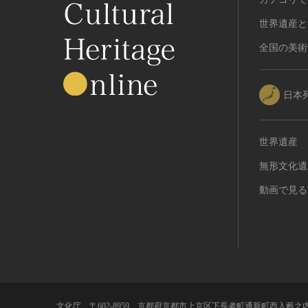
世界遺産と
全国の美術
日本
世界遺産
無形文化遺
動画で見る
文化庁 〒602-8959 京都府京都市上京区下長者町通新町西入藪之内