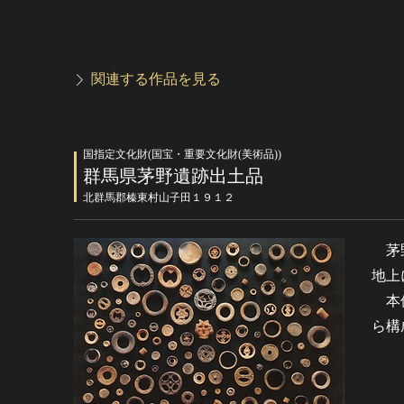
関連する作品を見る
国指定文化財(国宝・重要文化財(美術品))
群馬県茅野遺跡出土品
北群馬郡榛東村山子田１９１２
茅野
地上
本件
ら構