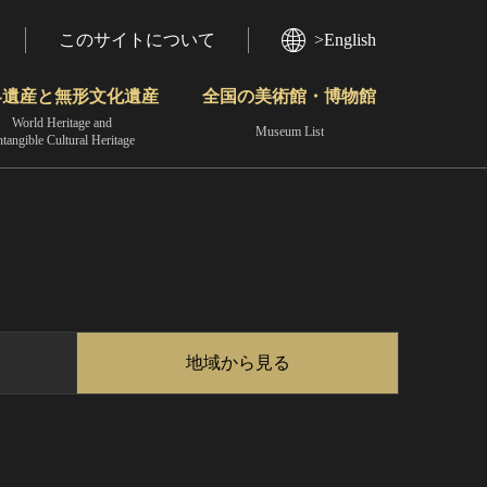
このサイトについて
>English
界遺産と無形文化遺産
全国の美術館・博物館
World Heritage and
Museum List
ntangible Cultural Heritage
今月のみどころ
動画で見る無形の文化財
地域から見る
地域から見る