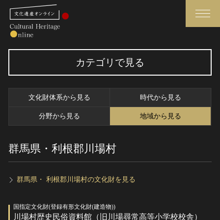
検索
カテゴリで見る
さらに詳細検索
文化財体系から見る
時代から見る
さらに詳細検索
分野から見る
地域から見る
群馬県・利根郡川場村
トップ
媒体資料・関連記事等
作品一覧
博物館、美術館の皆さまへ
カテゴリで見る
文化庁よりご挨拶
群馬県・ 利根郡川場村の文化財を見る
世界遺産と無形文化遺産
今月のみどころ
国指定文化財(登録有形文化財(建造物))
全国の美術館・博物館
お知らせ一覧
川場村歴史民俗資料館（旧川場尋常高等小学校校舎）