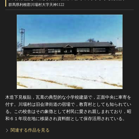
ヘルプ
群馬県利根郡川場村大字天神1122
このサイトについて
世界遺産
関連サイトリンク
無形文化遺産
サイトマップ
動画で見る無形の文化財
サイトのご意見はこちら
文化遺産データベース
国指定文化財等データベース
木造下見板貼，瓦葺の典型的な小学校建築で，正面中央に車寄を
付す。川場村は旧会津街道の宿場で，教育村としても知られてい
る。この校舎はその象徴として村民に愛され親しまれており，昭
和６１年現在地に移築され資料館として保存活用されている。
関連する作品を見る