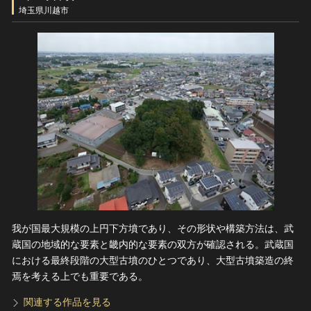
ヘルプ
埼玉県川越市
このサイトについて
世界遺産
関連サイトリンク
無形文化遺産
サイトマップ
動画で見る無形の文化財
サイトのご意見はこちら
文化遺産データベース
国指定文化財等データベース
我が国最大規模の上円下方墳であり、その形状や構築方法は、武
蔵国の地域的な要素と畿内的な要素の双方が確認される。武蔵国
における最終段階の大型古墳のひとつであり、大型古墳築造の終
焉を考える上でも重要である。
関連する作品を見る