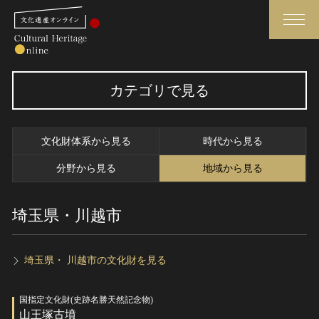
検索
カテゴリで見る
さらに詳細検索
文化財体系から見る
時代から見る
さらに詳細検索
分野から見る
地域から見る
埼玉県・川越市
トップ
媒体資料・関連記事等
作品一覧
博物館、美術館の皆さまへ
カテゴリで見る
文化庁よりご挨拶
埼玉県・ 川越市の文化財を見る
世界遺産と無形文化遺産
今月のみどころ
国指定文化財(史跡名勝天然記念物)
全国の美術館・博物館
お知らせ一覧
山王塚古墳