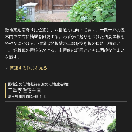
敷地東辺南寄りに位置し、八幡通りに向けて開く。一間一戸の腕
木門で左右に袖塀を附属する。わずかに起りをつけた切妻屋根を
軽やかにかける。袖塀は竪板壁の上部を挽き板の目透し欄間と
し、銅板葺の屋根をかける。主屋前の庭園とともに閑静な佇まい
を醸す。
関連する作品を見る
国指定文化財(登録有形文化財(建造物))
三重家住宅主屋
埼玉県川越市脇田町15-9