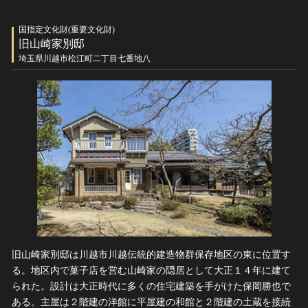
国指定文化財(重要文化財)
旧山崎家別邸
埼玉県川越市松江町二丁目七番地八
旧山崎家別邸は川越市川越伝統的建造物群保存地区の東に位置す
る。地区内で菓子店を営む山崎家の隠居として大正１４年に建て
られた。設計は大正時代に多くの住宅建築を手がけた保岡勝也で
ある。主屋は２階建の洋館に平屋建の和館と２階建の土蔵を接続