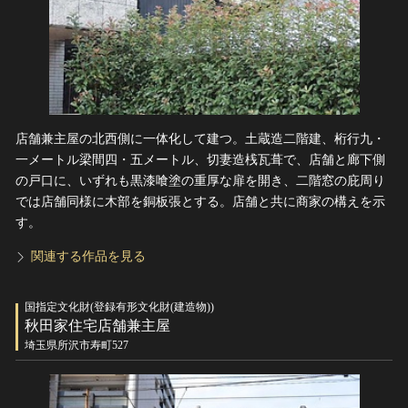
店舗兼主屋の北西側に一体化して建つ。土蔵造二階建、桁行九・
一メートル梁間四・五メートル、切妻造桟瓦葺で、店舗と廊下側
の戸口に、いずれも黒漆喰塗の重厚な扉を開き、二階窓の庇周り
では店舗同様に木部を銅板張とする。店舗と共に商家の構えを示
す。
関連する作品を見る
国指定文化財(登録有形文化財(建造物))
秋田家住宅店舗兼主屋
埼玉県所沢市寿町527