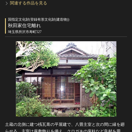
関連する作品を見る
国指定文化財(登録有形文化財(建造物))
秋田家住宅離れ
埼玉県所沢市寿町527
土蔵の北側に建つ桟瓦葺の平屋建で、八畳主室と次の間に縁を廻
らせる。主室は座敷飾りを備え、クロガキの床柱など良材を用