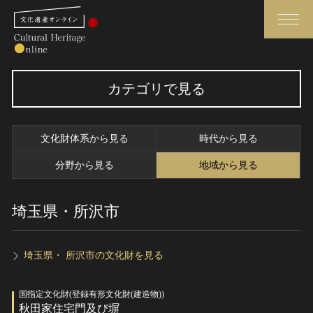
検索
カテゴリで見る
さらに詳細検索
文化財体系から見る
時代から見る
さらに詳細検索
分野から見る
地域から見る
埼玉県・所沢市
トップ
媒体資料・関連記事等
作品一覧
博物館、美術館の皆さまへ
カテゴリで見る
文化庁よりご挨拶
埼玉県・ 所沢市の文化財を見る
世界遺産と無形文化遺産
今月のみどころ
国指定文化財(登録有形文化財(建造物))
全国の美術館・博物館
お知らせ一覧
秋田家住宅門及び塀