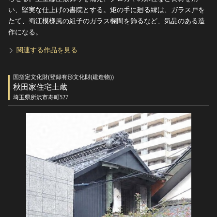
い、堅実な仕上げの書院とする。矩の手に廻る縁は、ガラス戸を
たて、蜀江模様風の組子のガラス欄間を飾るなど、気品のある造
作になる。
関連する作品を見る
国指定文化財(登録有形文化財(建造物))
秋田家住宅土蔵
埼玉県所沢市寿町527