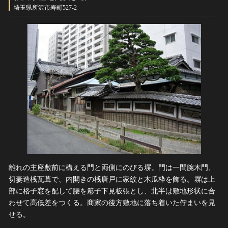
ヘルプ
埼玉県所沢市寿町527-2
このサイトについて
世界遺産
関連サイトリンク
無形文化遺産
サイトマップ
動画で見る無形の文化財
サイトのご意見はこちら
文化遺産データベース
国指定文化財等データベース
離れの主座敷前に構える門と両側にのびる塀。門は一間腕木門、
切妻造桟瓦葺で、内開きの桟唐戸に家紋と木瓜枠を飾る。塀は上
部に格子窓を配して腰を簓子下見板張とし、北半は敷地形状に合
わせて高低差をつくる。商家の後方敷地に落ち着いた佇まいを見
せる。