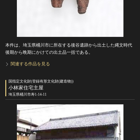
本件は、埼玉県桶川市に所在する後谷遺跡から出土した縄文時代
後期から晩期にかけての出土品一括である。
関連する作品を見る
国指定文化財(登録有形文化財(建造物))
小林家住宅主屋
埼玉県桶川市寿1-14-11