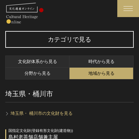
検索
カテゴリで見る
さらに詳細検索
文化財体系から見る
時代から見る
さらに詳細検索
分野から見る
地域から見る
埼玉県・桶川市
トップ
媒体資料・関連記事等
作品一覧
博物館、美術館の皆さまへ
カテゴリで見る
文化庁よりご挨拶
埼玉県・ 桶川市の文化財を見る
世界遺産と無形文化遺産
今月のみどころ
国指定文化財(登録有形文化財(建造物))
全国の美術館・博物館
お知らせ一覧
島村老茶舗店舗兼主屋