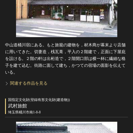
中山道桶川宿にある。もと旅籠の建物を，材木商が幕末より店舗
に用いてきた。切妻造，桟瓦葺，平入の２階建で，正面に下屋庇
を設ける。２階の軒は出桁造で，２階開口部は横一杯に繊細な格
子を建て込む。街路に面して建ち，かつての宿場の面影を伝えて
いる。
関連する作品を見る
国指定文化財(登録有形文化財(建造物))
武村旅館
埼玉県桶川市南1-8-8