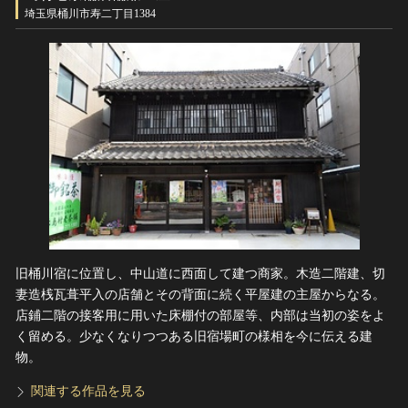
ヘルプ
埼玉県桶川市寿二丁目1384
このサイトについて
世界遺産
関連サイトリンク
無形文化遺産
サイトマップ
動画で見る無形の文化財
サイトのご意見はこちら
文化遺産データベース
国指定文化財等データベース
旧桶川宿に位置し、中山道に西面して建つ商家。木造二階建、切
妻造桟瓦葺平入の店舗とその背面に続く平屋建の主屋からなる。
店鋪二階の接客用に用いた床棚付の部屋等、内部は当初の姿をよ
く留める。少なくなりつつある旧宿場町の様相を今に伝える建
物。
関連する作品を見る