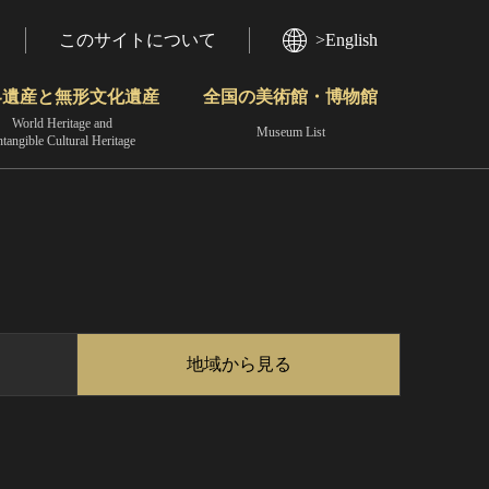
このサイトについて
>English
界遺産と無形文化遺産
全国の美術館・博物館
World Heritage and
Museum List
ntangible Cultural Heritage
今月のみどころ
動画で見る無形の文化財
地域から見る
地域から見る