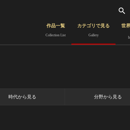
検索
作品一覧
カテゴリで見る
世
Collection List
Gallery
I
さらに詳細検索
覧
時代から見る
無形文化遺産
分野から見る
時代から見る
分野から見る