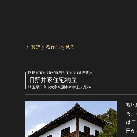
関連する作品を見る
国指定文化財(登録有形文化財(建造物))
旧新井家住宅納屋
埼玉県日高市大字高麗本郷字上ノ原245
敷地
る。
は与
田か