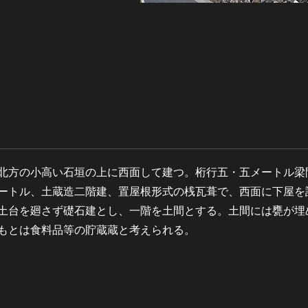
北方の小高い石垣の上に西面して建つ。桁行五・五メートル梁
ートル、土蔵造二階建、置屋根形式の桟瓦葺で、西面に下屋を
土台を廻さず礎石建とし、一階を土間とする。土間には甕が埋
もとは食料品等の貯蔵蔵と考えられる。