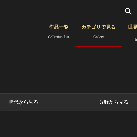
検索
作品一覧
カテゴリで見る
世
Collection List
Gallery
I
さらに詳細検索
覧
時代から見る
無形文化遺産
分野から見る
時代から見る
分野から見る