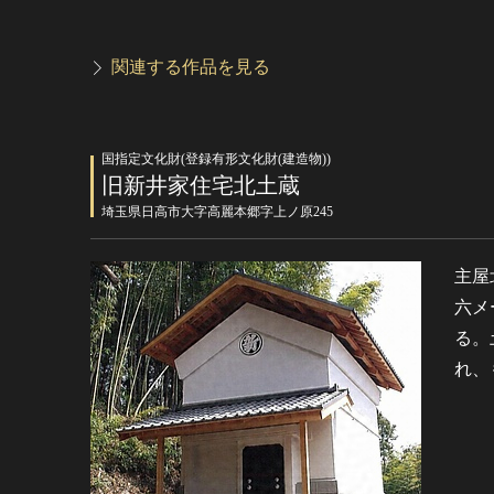
関連する作品を見る
国指定文化財(登録有形文化財(建造物))
旧新井家住宅北土蔵
埼玉県日高市大字高麗本郷字上ノ原245
主屋
六メ
る。
れ、