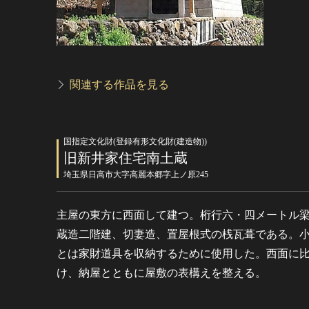
関連する作品を見る
国指定文化財(登録有形文化財(建造物))
旧新井家住宅南土蔵
埼玉県日高市大字高麗本郷字上ノ原245
主屋の東方に西面して建つ。桁行六・四メートル
蔵造二階建、切妻造、置屋根式の桟瓦葺である。
とは家財道具を収納するために使用した。西面に
け、納屋とともに屋敷の表構えを整える。