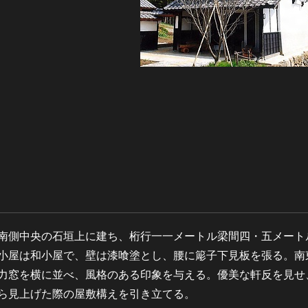
南側中央の石垣上に建ち、桁行一一メートル梁間四・五メート
小屋は和小屋で、壁は漆喰塗とし、腰に簓子下見板を張る。南
力窓を横に並べ、風格のある印象を与える。優美な軒反を見せ
ら見上げた際の屋敷構えを引き立てる。