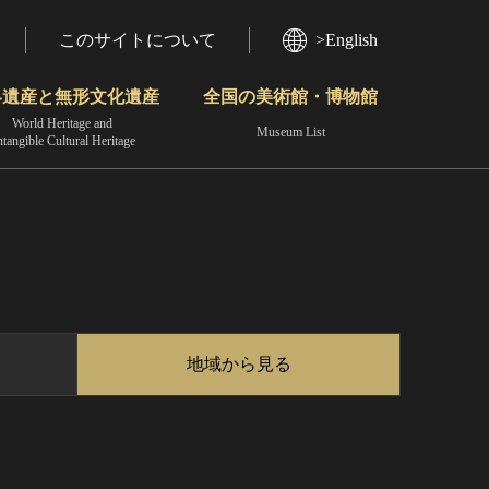
このサイトについて
>English
界遺産と無形文化遺産
全国の美術館・博物館
World Heritage and
Museum List
ntangible Cultural Heritage
今月のみどころ
動画で見る無形の文化財
地域から見る
地域から見る