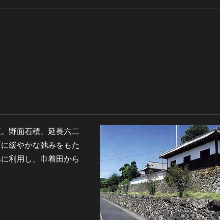
垣。野面石積、延長六二
面に緩やかな弛みをもた
みに利用し、巾着田から