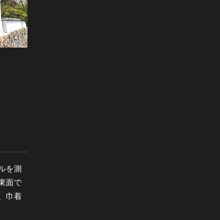
ルを測
東面で
、巾着