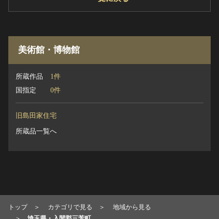
ヘルプ
このサイトについて
世界遺産
関連サイトリンク
無形文化遺産
美術館・博物館
サイトマップ
動画で見る無形の文化財
サイトのご意見はこちら
所蔵作品
1件
国指定
0件
文化遺産データベース
国指定文化財等データベース
旧島田家住宅
所蔵品一覧へ
トップ
カテゴリで見る
地域から見る
埼玉県・入間郡三芳町