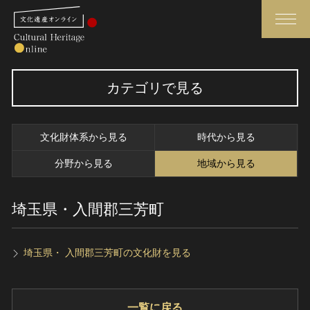
検索
カテゴリで見る
さらに詳細検索
文化財体系から見る
時代から見る
さらに詳細検索
分野から見る
地域から見る
埼玉県・入間郡三芳町
トップ
媒体資料・関連記事等
作品一覧
博物館、美術館の皆さまへ
カテゴリで見る
文化庁よりご挨拶
埼玉県・ 入間郡三芳町の文化財を見る
世界遺産と無形文化遺産
今月のみどころ
全国の美術館・博物館
お知らせ一覧
一覧に戻る